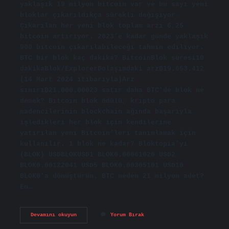
yaklaşık 19 milyon bitcoin var ve bu sayı yeni
bloklar çıkarıldıkça sürekli değişiyor.
Çıkarılan her yeni blok toplam arzı 6,25
bitcoin artırıyor. 2023’e kadar günde yaklaşık
900 bitcoin çıkarılabileceği tahmin ediliyor.
BTC bir blok kaç dakika? BitcoinBlok süresi10
dakikaBlok/ExplorerDolaşımdaki arz₿19.653.412
(14 Mart 2024 itibarıyla)Arz
sınırı₿21.000.00023 satır daha BTC’de blok ne
demek? Bitcoin blok ödülü, kripto para
madencilerinin blockchain ağında başarıyla
işledikleri her blok için kendilerine
yatırılan yeni Bitcoin’leri tanımlamak için
kullanılır. 1 blok ne kadar? Bloktopia’yı
(BLOK) USDBLOKUSD1 BLOK0.00061020 USD2
BLOK0.00122041 USD5 BLOK0.00305101 USD10
BLOK0’a dönüştürün. BTC neden 21 milyon adet?
En…
1
Devamını okuyun
Yorum Bırak
Blok
Kaç