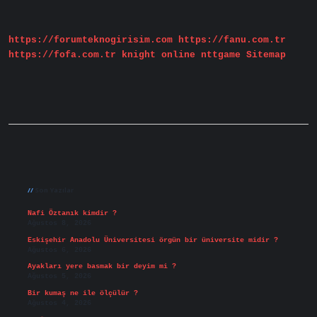
Btc
https://forumteknogirisim.com
https://fanu.com.tr
https://fofa.com.tr
knight online
nttgame
Sitemap
Sidebar
Son Yazılar
Nafi Öztanık kimdir ?
Ağustos 8, 2026
Eskişehir Anadolu Üniversitesi örgün bir üniversite midir ?
Ağustos 6, 2026
Ayakları yere basmak bir deyim mi ?
Ağustos 5, 2026
Bir kumaş ne ile ölçülür ?
Ağustos 4, 2026