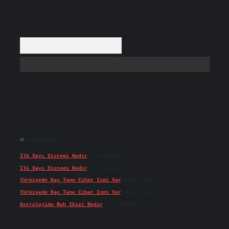
Arama
Son yorumlar
Ilk Sayı Sistemi Nedir
için
admin
Ilk Sayı Sistemi Nedir
için
Karan
Türkiyede Kaç Tane Cihat Ismi Var
için
admin
Türkiyede Kaç Tane Cihat Ismi Var
için
Doğan
Astrolojide Ruh Ikizi Nedir
için
admin