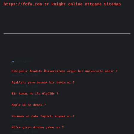
https://fofa.com.tr
knight online
nttgame
Sitemap
Sidebar
Son Yazılar
Eskişehir Anadolu Üniversitesi örgün bir üniversite midir ?
Ağustos 6, 2026
Ayakları yere basmak bir deyim mi ?
Ağustos 5, 2026
Bir kumaş ne ile ölçülür ?
Ağustos 4, 2026
Apple SE ne demek ?
Ağustos 4, 2026
Yürümek mi daha faydalı koşmak mı ?
Temmuz 29, 2026
Küfre giren dinden çıkar mı ?
Temmuz 27, 2026