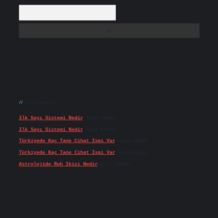
Arama
Son yorumlar
Ilk Sayı Sistemi Nedir
için
admin
Ilk Sayı Sistemi Nedir
için
Karan
Türkiyede Kaç Tane Cihat Ismi Var
için
admin
Türkiyede Kaç Tane Cihat Ismi Var
için
Doğan
Astrolojide Ruh Ikizi Nedir
için
admin