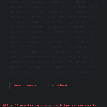
oruç tuttuğunuzda vücudunuzun karbonhidrat
seviyeleri düşer ve enerji için yağ depolarına
ihtiyaç duyar. Yağ yakmak için ne yenmeli? Bu
besinleri yağ yakma diyet programınıza dengeli
bir şekilde dahil ederek fazla yağlarınızdan
kurtulabilirsiniz. Birçok meyve karbonhidrat
açısından zengindir. … Hindistan cevizi yağı
Bazı yağlar sağlıklıdır. … 3. Kuruyemişler …
Somon. … Yumurta. … Tam tahıllar. … Lifli
yeşil sebzeler. … 8. Zencefil.Daha fazla
makale…•13 Ağustos 2020 Vücuttaki fazla yağ
nasıl atılır? Vücutta eriyen yağların %84’ünün
karbondioksite dönüştürülerek solunum yoluyla
vücuttan atıldığı hesaplanmıştır. Geri kalanı
ise su, dışkı, ter, nefes ve gözyaşı gibi…
Vücuttaki
Devamını okuyun
Yorum Bırak
Yağ
En
Hızlı
Ne
Yakar
https://forumteknogirisim.com
https://fanu.com.tr