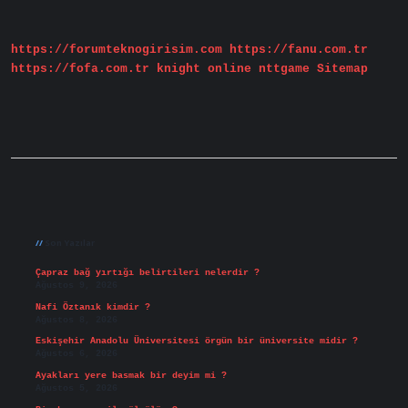
Yararlar
Nelerdir
https://forumteknogirisim.com
https://fanu.com.tr
https://fofa.com.tr
knight online
nttgame
Sitemap
Sidebar
Son Yazılar
Çapraz bağ yırtığı belirtileri nelerdir ?
Ağustos 9, 2026
Nafi Öztanık kimdir ?
Ağustos 8, 2026
Eskişehir Anadolu Üniversitesi örgün bir üniversite midir ?
Ağustos 6, 2026
Ayakları yere basmak bir deyim mi ?
Ağustos 5, 2026