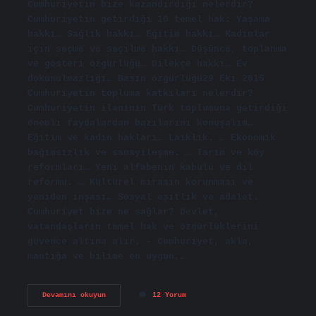
Cumhuriyetin bize kazandırdığı nelerdir?
Cumhuriyetin getirdiği 10 temel hak: Yaşama
hakkı… Sağlık hakkı… Eğitim hakkı… Kadınlar
için seçme ve seçilme hakkı… Düşünce, toplanma
ve gösteri özgürlüğü… Dilekçe hakkı… Ev
dokunulmazlığı… Basın özgürlüğü29 Eki 2015
Cumhuriyetin topluma katkıları nelerdir?
Cumhuriyetin ilanının Türk toplumuna getirdiği
önemli faydalardan bazılarını konuşalım…
Eğitim ve kadın hakları… Laiklik. … Ekonomik
bağımsızlık ve sanayileşme. … Tarım ve köy
reformları… Yeni alfabenin kabulü ve dil
reformu. … Kültürel mirasın korunması ve
yeniden inşası… Sosyal eşitlik ve adalet.
Cumhuriyet bize ne sağlar? Devlet,
vatandaşların temel hak ve özgürlüklerini
güvence altına alır. – Cumhuriyet, akla,
mantığa ve bilime en uygun,…
Cumhuriyetin
Devamını okuyun
12 Yorum
Bize
Sağladığı