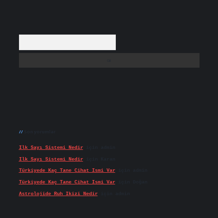
Arama
Son yorumlar
Ilk Sayı Sistemi Nedir
için
admin
Ilk Sayı Sistemi Nedir
için
Karan
Türkiyede Kaç Tane Cihat Ismi Var
için
admin
Türkiyede Kaç Tane Cihat Ismi Var
için
Doğan
Astrolojide Ruh Ikizi Nedir
için
admin