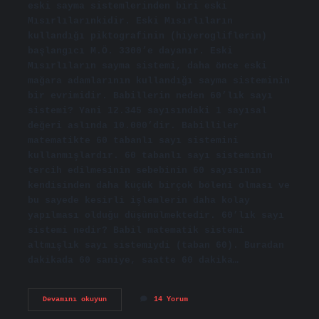
eski sayma sistemlerinden biri eski
Mısırlılarınkidir. Eski Mısırlıların
kullandığı piktografinin (hiyerogliflerin)
başlangıcı M.Ö. 3300’e dayanır. Eski
Mısırlıların sayma sistemi, daha önce eski
mağara adamlarının kullandığı sayma sisteminin
bir evrimidir. Babillerin neden 60’lık sayı
sistemi? Yani 12.345 sayısındaki 1 sayısal
değeri aslında 10.000’dir. Babilliler
matematikte 60 tabanlı sayı sistemini
kullanmışlardır. 60 tabanlı sayı sisteminin
tercih edilmesinin sebebinin 60 sayısının
kendisinden daha küçük birçok böleni olması ve
bu sayede kesirli işlemlerin daha kolay
yapılması olduğu düşünülmektedir. 60’lık sayı
sistemi nedir? Babil matematik sistemi
altmışlık sayı sistemiydi (taban 60). Buradan
dakikada 60 saniye, saatte 60 dakika…
Ilk
Devamını okuyun
14 Yorum
Sayı
Sistemi