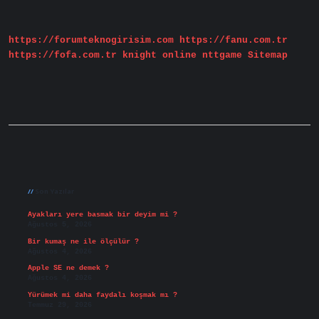
Nedir
https://forumteknogirisim.com
https://fanu.com.tr
https://fofa.com.tr
knight online
nttgame
Sitemap
Sidebar
Son Yazılar
Ayakları yere basmak bir deyim mi ?
Ağustos 5, 2026
Bir kumaş ne ile ölçülür ?
Ağustos 4, 2026
Apple SE ne demek ?
Ağustos 4, 2026
Yürümek mi daha faydalı koşmak mı ?
Temmuz 29, 2026