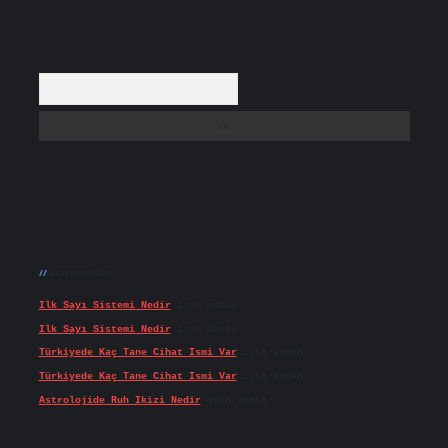
Arama
Son yorumlar
Ilk Sayı Sistemi Nedir
için
admin
Ilk Sayı Sistemi Nedir
için
Karan
Türkiyede Kaç Tane Cihat Ismi Var
için
admin
Türkiyede Kaç Tane Cihat Ismi Var
için
Doğan
Astrolojide Ruh Ikizi Nedir
için
admin