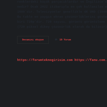
renklerdeki küçük parçacıklardır ve İngilizce’d
nedir? Ocak 2022 itibarıyla en çok kullanılan e
1080’dir. Televizyonlar genellikle 4K UHD (3840
Bu tablo en yaygın ekran çözünürlüklerini göste
biri 720p’dir. 720 sayısı, görüntü görüntüleme 
(720 piksel dikey çözünürlük olarak da bilinir)
Piksel
Devamını okuyun
10 Yorum
Boyutu
Nedir
https://forumteknogirisim.com
https://fanu.com.