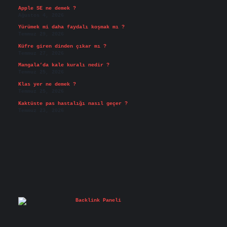
Apple SE ne demek ?
Ağustos 4, 2026
Yürümek mi daha faydalı koşmak mı ?
Temmuz 29, 2026
Küfre giren dinden çıkar mı ?
Temmuz 27, 2026
Mangala’da kale kuralı nedir ?
Temmuz 25, 2026
Klas yer ne demek ?
Temmuz 25, 2026
Kaktüste pas hastalığı nasıl geçer ?
Temmuz 23, 2026