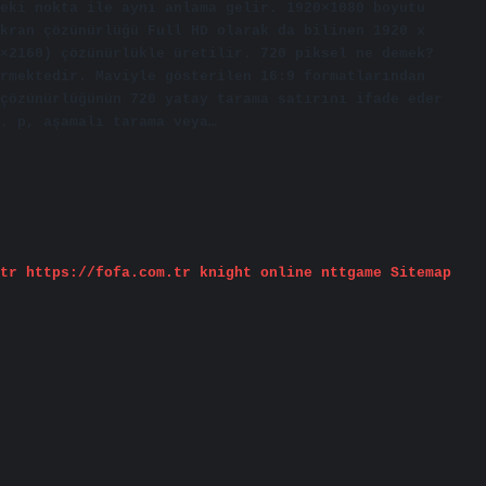
eki nokta ile aynı anlama gelir. 1920×1080 boyutu
kran çözünürlüğü Full HD olarak da bilinen 1920 x
×2160) çözünürlükle üretilir. 720 piksel ne demek?
rmektedir. Maviyle gösterilen 16:9 formatlarından
çözünürlüğünün 720 yatay tarama satırını ifade eder
. p, aşamalı tarama veya…
tr
https://fofa.com.tr
knight online
nttgame
Sitemap