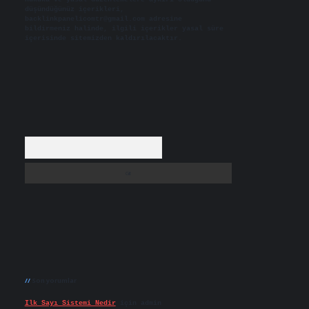
düşündüğünüz içerikleri,
backlinkpanelicomtr@gmail.com
adresine
bildirmeniz halinde, ilgili içerikler yasal süre
içerisinde sitemizden kaldırılacaktır.
Arama
Son yorumlar
Ilk Sayı Sistemi Nedir
için
admin