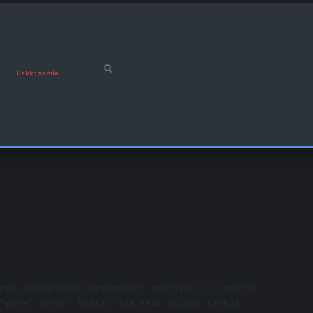
Hakkımızda
rda görüntünün korunmasını sağlayan ve kontrol
“pore” denir. Nokta, ana renk içinde farklı