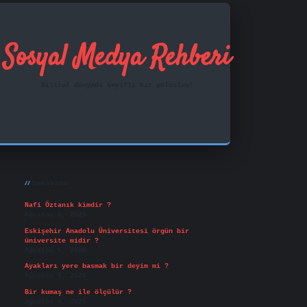
Sosyal Medya Rehberi
Dijital dünyada keyifli bir yolculuk!
Sidebar
ilbet mobil giriş
famecasino
vd casino
betexper.xy
Son Yazılar
Nafi Öztanık kimdir ?
Ağustos 8, 2026
Eskişehir Anadolu Üniversitesi örgün bir
üniversite midir ?
Ağustos 6, 2026
Ayakları yere basmak bir deyim mi ?
Ağustos 5, 2026
Bir kumaş ne ile ölçülür ?
Ağustos 4, 2026