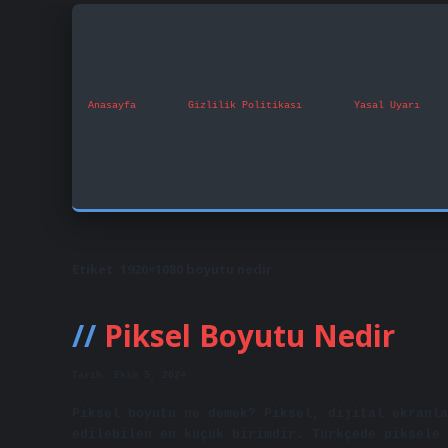
Anasayfa
Gizlilik Politikası
Yasal Uyarı
Etiket:
1920×1080 boyutu nedir
Piksel Boyutu Nedir
Tarih: Ekim 5, 2024
Piksel boyutu ne demek? Piksel, dijital ekranla
edilebilen en küçük birimdir. Türkçede piksele 