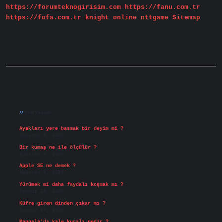
https://forumteknogirisim.com
https://fanu.com.tr
https://fofa.com.tr
knight online
nttgame
Sitemap
Sidebar
Son Yazılar
Ayakları yere basmak bir deyim mi ?
Ağustos 5, 2026
Bir kumaş ne ile ölçülür ?
Ağustos 4, 2026
Apple SE ne demek ?
Ağustos 4, 2026
Yürümek mi daha faydalı koşmak mı ?
Temmuz 29, 2026
Küfre giren dinden çıkar mı ?
Temmuz 27, 2026
Mangala’da kale kuralı nedir ?