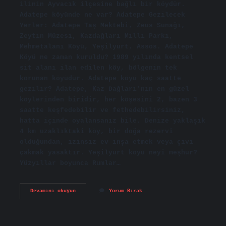
ilinin Ayvacık ilçesine bağlı bir köydür.
Adatepe köyünde ne var? Adatepe Gezilecek
Yerler: Adatepe Taş Mektebi, Zeus Sunağı,
Zeytin Müzesi, Kazdağları Milli Parkı,
Mehmetalanı Köyü, Yeşilyurt, Assos. Adatepe
Köyü ne zaman kuruldu? 1989 yılında kentsel
sit alanı ilan edilen köy, bölgenin tek
korunan köyüdür. Adatepe köyü kaç saatte
gezilir? Adatepe, Kaz Dağları’nın en güzel
köylerinden biridir, her köşesini 2, bazen 3
saatte keşfedebilir ve fethedebilirsiniz,
hatta içinde oyalansanız bile. Denize yaklaşık
4 km uzaklıktaki köy, bir doğa rezervi
olduğundan, izinsiz ev inşa etmek veya çivi
çakmak yasaktır. Yeşilyurt köyü neyi meşhur?
Yüzyıllar boyunca Rumlar…
Adatepe
Devamını okuyun
Yorum Bırak
Rum
Köyü
Mü