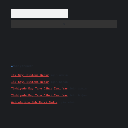
Arama
Son yorumlar
Ilk Sayı Sistemi Nedir
için
admin
Ilk Sayı Sistemi Nedir
için
Karan
Türkiyede Kaç Tane Cihat Ismi Var
için
admin
Türkiyede Kaç Tane Cihat Ismi Var
için
Doğan
Astrolojide Ruh Ikizi Nedir
için
admin