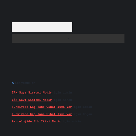
Arama
Son yorumlar
Ilk Sayı Sistemi Nedir
için
admin
Ilk Sayı Sistemi Nedir
için
Karan
Türkiyede Kaç Tane Cihat Ismi Var
için
admin
Türkiyede Kaç Tane Cihat Ismi Var
için
Doğan
Astrolojide Ruh Ikizi Nedir
için
admin