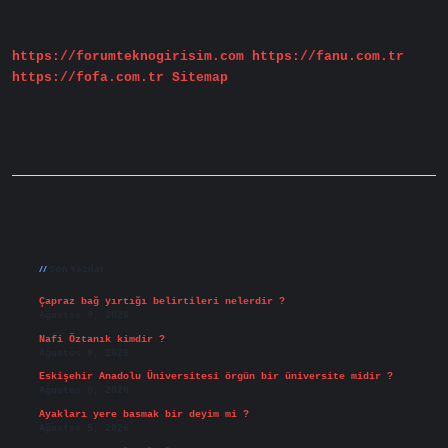
Demek
https://forumteknogirisim.com
https://fanu.com.tr
https://fofa.com.tr
Sitemap
Sidebar
Son Yazılar
Çapraz bağ yırtığı belirtileri nelerdir ?
Ağustos 9, 2026
Nafi Öztanık kimdir ?
Ağustos 8, 2026
Eskişehir Anadolu Üniversitesi örgün bir üniversite midir ?
Ağustos 6, 2026
Ayakları yere basmak bir deyim mi ?
Ağustos 5, 2026