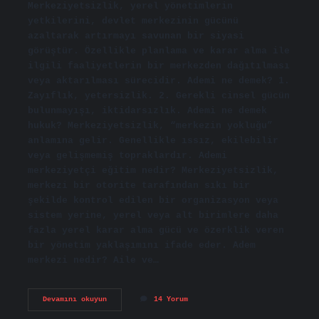
Merkeziyetsizlik, yerel yönetimlerin
yetkilerini, devlet merkezinin gücünü
azaltarak artırmayı savunan bir siyasi
görüştür. Özellikle planlama ve karar alma ile
ilgili faaliyetlerin bir merkezden dağıtılması
veya aktarılması sürecidir. Ademi ne demek? 1.
Zayıflık, yetersizlik. 2. Gerekli cinsel gücün
bulunmayışı, iktidarsızlık. Ademi ne demek
hukuk? Merkeziyetsizlik, “merkezin yokluğu”
anlamına gelir. Genellikle ıssız, ekilebilir
veya gelişmemiş topraklardır. Ademi
merkeziyetçi eğitim nedir? Merkeziyetsizlik,
merkezi bir otorite tarafından sıkı bir
şekilde kontrol edilen bir organizasyon veya
sistem yerine, yerel veya alt birimlere daha
fazla yerel karar alma gücü ve özerklik veren
bir yönetim yaklaşımını ifade eder. Adem
merkezi nedir? Aile ve…
Ademi
Devamını okuyun
14 Yorum
Merkezi
Ne