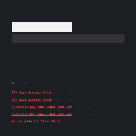
Arama
Son yorumlar
Ilk Sayı Sistemi Nedir
için
admin
Ilk Sayı Sistemi Nedir
için
Karan
Türkiyede Kaç Tane Cihat Ismi Var
için
admin
Türkiyede Kaç Tane Cihat Ismi Var
için
Doğan
Astrolojide Ruh Ikizi Nedir
için
admin