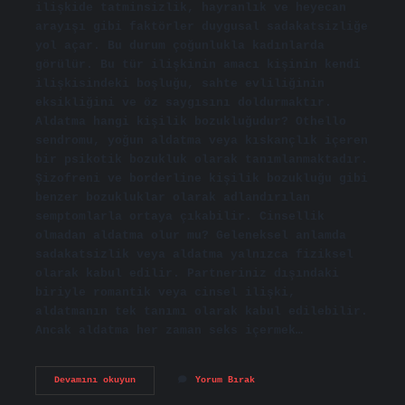
ilişkide tatminsizlik, hayranlık ve heyecan
arayışı gibi faktörler duygusal sadakatsizliğe
yol açar. Bu durum çoğunlukla kadınlarda
görülür. Bu tür ilişkinin amacı kişinin kendi
ilişkisindeki boşluğu, sahte evliliğinin
eksikliğini ve öz saygısını doldurmaktır.
Aldatma hangi kişilik bozukluğudur? Othello
sendromu, yoğun aldatma veya kıskançlık içeren
bir psikotik bozukluk olarak tanımlanmaktadır.
Şizofreni ve borderline kişilik bozukluğu gibi
benzer bozukluklar olarak adlandırılan
semptomlarla ortaya çıkabilir. Cinsellik
olmadan aldatma olur mu? Geleneksel anlamda
sadakatsizlik veya aldatma yalnızca fiziksel
olarak kabul edilir. Partneriniz dışındaki
biriyle romantik veya cinsel ilişki,
aldatmanın tek tanımı olarak kabul edilebilir.
Ancak aldatma her zaman seks içermek…
Aldatmanın
Devamını okuyun
Yorum Bırak
Sebebi
Olur