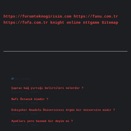
Mu
https://forumteknogirisim.com
https://fanu.com.tr
https://fofa.com.tr
knight online
nttgame
Sitemap
Sidebar
Son Yazılar
Çapraz bağ yırtığı belirtileri nelerdir ?
Ağustos 9, 2026
Nafi Öztanık kimdir ?
Ağustos 8, 2026
Eskişehir Anadolu Üniversitesi örgün bir üniversite midir ?
Ağustos 6, 2026
Ayakları yere basmak bir deyim mi ?
Ağustos 5, 2026