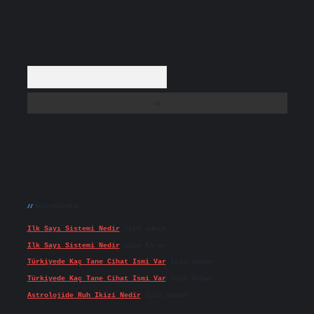
Arama
Son yorumlar
Ilk Sayı Sistemi Nedir
için
admin
Ilk Sayı Sistemi Nedir
için
Karan
Türkiyede Kaç Tane Cihat Ismi Var
için
admin
Türkiyede Kaç Tane Cihat Ismi Var
için
Doğan
Astrolojide Ruh Ikizi Nedir
için
admin