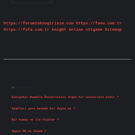
Hastaligini
Ne
Tetikler
https://forumteknogirisim.com
https://fanu.com.tr
https://fofa.com.tr
knight online
nttgame
Sitemap
Sidebar
Son Yazılar
Eskişehir Anadolu Üniversitesi örgün bir üniversite midir ?
Ağustos 6, 2026
Ayakları yere basmak bir deyim mi ?
Ağustos 5, 2026
Bir kumaş ne ile ölçülür ?
Ağustos 4, 2026
Apple SE ne demek ?