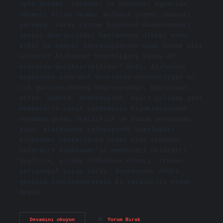
uyku düzeni, zihinsel ve bedensel egzersiz,
düzenli kitap okuma, bulmaca çözme, düzenli
yürüyüş, varsa işitme kaybının düzenlenmesi,
sosyal davranışlar, beslenmeye dikkat etme,
alkol ve sosyal davranışlardan uzak durma gibi
önlemler Alzheimer hastalığını yüzde 40
oranında geciktirebiliyor” dedi. Alzheimer
üzüntüden olur mu? Gençlerde unutkanlığın en
sık görülen nedeni depresyondur. Depresyon,
stres, üzüntü, huzursuzluk, aşırı çalışma gibi
nedenlerle sinir sisteminin biyokimyasında
meydana gelen değişiklik ve bunun sonucunda
sinir sisteminin işleyişinde bozulmadır.
Alzheimer hastalığına neden olan etkenler
nelerdir? Alzheimer’ın nedenleri nelerdir?
Yaşlılık, ailede Alzheimer olması, travma,
antisosyal yaşam tarzı, depresyon, APOE4
geninin (apolipoprotein E) taşıyıcısı olmak,
düşük…
Alzheimer
Devamını okuyun
Yorum Bırak