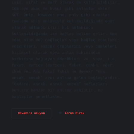
isim, sıfat ve zarf olarak da kullanılabilir.
Cümleye amaç ve koşul gibi anlamlar ekler.
NOT: Only, however one, only gibi edatlar
cümlede only anlamıyla kullanıldığında edat
olarak adlandırılır; but anlamında
kullanıldığında ise bağlaç haline gelir. Ama
edat olur mu? Bağlaçlar veya bağlaç edatları;
sözcükleri, sözcük gruplarını veya cümleleri
biçimsel olarak veya anlam bakımından
birbirine bağlayan sözcükler: ve, veya, ile,
fakat, ayrıca (ayrıca), fakat, çünkü, eğer,
iken ve… Ama fakat lakin ne demek? “Ama,
ancak, ancak” aynı anlama gelen bağlaçlardır.
“Sadece, ancak, ancak, ancak” bağlaçları
bunlara benzer bir anlama sahiptir. Bu
bağlaçlar genellikle…
Ama
Devamını okuyun
Yorum Bırak
Fakat
Lakin
Edat
Mı