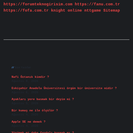
https://forumteknogirisim.com
https://fanu.com.tr
https://fofa.com.tr
knight online
nttgame
Sitemap
Sidebar
Son Yazılar
Nafi Öztanık kimdir ?
Ağustos 8, 2026
Eskişehir Anadolu Üniversitesi örgün bir üniversite midir ?
Ağustos 6, 2026
Ayakları yere basmak bir deyim mi ?
Ağustos 5, 2026
Bir kumaş ne ile ölçülür ?
Ağustos 4, 2026
Apple SE ne demek ?
Ağustos 4, 2026
Yürümek mi daha faydalı koşmak mı ?