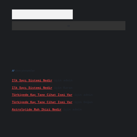
Arama
Son yorumlar
Ilk Sayı Sistemi Nedir
için
admin
Ilk Sayı Sistemi Nedir
için
Karan
Türkiyede Kaç Tane Cihat Ismi Var
için
admin
Türkiyede Kaç Tane Cihat Ismi Var
için
Doğan
Astrolojide Ruh Ikizi Nedir
için
admin