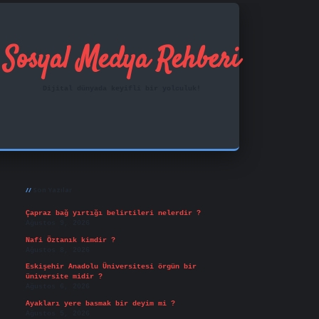
Sosyal Medya Rehberi
Dijital dünyada keyifli bir yolculuk!
Sidebar
ilbet mobil giriş
famecasino
vd casino
betexper.x
Son Yazılar
Çapraz bağ yırtığı belirtileri nelerdir ?
Ağustos 9, 2026
Nafi Öztanık kimdir ?
Ağustos 8, 2026
Eskişehir Anadolu Üniversitesi örgün bir
üniversite midir ?
Ağustos 6, 2026
Ayakları yere basmak bir deyim mi ?
Ağustos 5, 2026