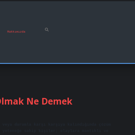
Hakkımızda
 Olmak Ne Demek
 veya durumla karşı karşıya kalındığında çözüm
 yeteneğe sahip kişiler; olaylara mantıklı ve