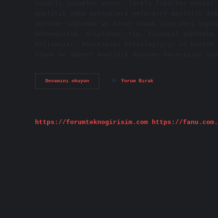
tutarlı çözümler sunar, farklı fikirler üretir 
Analitik zeka meslekleri nelerdir? Analitik zek
yürütme sağlamak ve karar almak için veri topla
mühendislik, araştırma, tıp, finansal muhasebe,
kullanılır. Hayatımızı kolaylaştırır ve birçok 
olmak ne demek? Analitik düşünme becerisine sa
Analitik
Devamını okuyun
Yorum Bırak
Zekaya
Sahip
Olmak
Ne
Demek
https://forumteknogirisim.com
https://fanu.com.