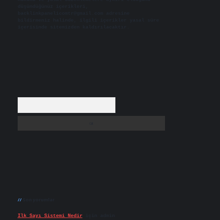
düşündüğünüz içerikleri,
backlinkpanelicomtr@gmail.com
adresine
bildirmeniz halinde, ilgili içerikler yasal süre
içerisinde sitemizden kaldırılacaktır.
Arama
Son yorumlar
Ilk Sayı Sistemi Nedir
için
admin