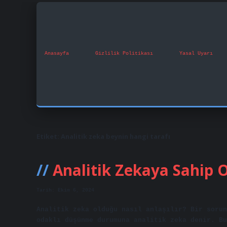
Anasayfa
Gizlilik Politikası
Yasal Uyarı
Etiket:
Analitik zeka beynin hangi tarafı
Analitik Zekaya Sahip
Tarih: Ekim 6, 2024
Analitik zeka olduğu nasıl anlaşılır? Bir sorun
odaklı düşünme durumuna analitik zeka denir. Bu