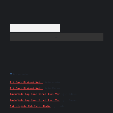
Arama
Son yorumlar
Ilk Sayı Sistemi Nedir
için
admin
Ilk Sayı Sistemi Nedir
için
Karan
Türkiyede Kaç Tane Cihat Ismi Var
için
admin
Türkiyede Kaç Tane Cihat Ismi Var
için
Doğan
Astrolojide Ruh Ikizi Nedir
için
admin