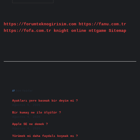
Doktoru
Nasıl
Onay
Verir
https://forumteknogirisim.com
https://fanu.com.tr
https://fofa.com.tr
knight online
nttgame
Sitemap
Sidebar
Son Yazılar
Ayakları yere basmak bir deyim mi ?
Ağustos 5, 2026
Bir kumaş ne ile ölçülür ?
Ağustos 4, 2026
Apple SE ne demek ?
Ağustos 4, 2026
Yürümek mi daha faydalı koşmak mı ?