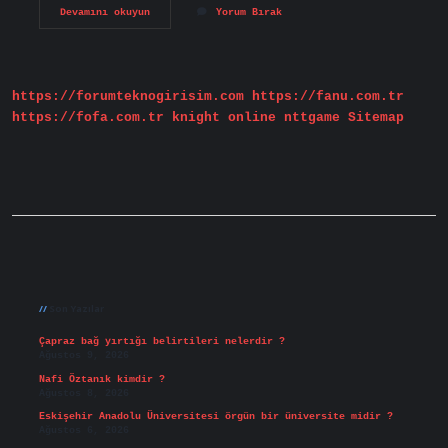
Anglo-
Devamını okuyun
Yorum Bırak
Sakson
Hukuk
Sistemi
Nedir
Kısaca
https://forumteknogirisim.com
https://fanu.com.tr
https://fofa.com.tr
knight online
nttgame
Sitemap
Sidebar
Son Yazılar
Çapraz bağ yırtığı belirtileri nelerdir ?
Ağustos 9, 2026
Nafi Öztanık kimdir ?
Ağustos 8, 2026
Eskişehir Anadolu Üniversitesi örgün bir üniversite midir ?
Ağustos 6, 2026