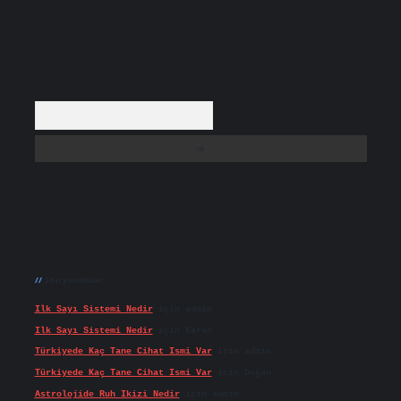
Arama
Son yorumlar
Ilk Sayı Sistemi Nedir
için
admin
Ilk Sayı Sistemi Nedir
için
Karan
Türkiyede Kaç Tane Cihat Ismi Var
için
admin
Türkiyede Kaç Tane Cihat Ismi Var
için
Doğan
Astrolojide Ruh Ikizi Nedir
için
admin