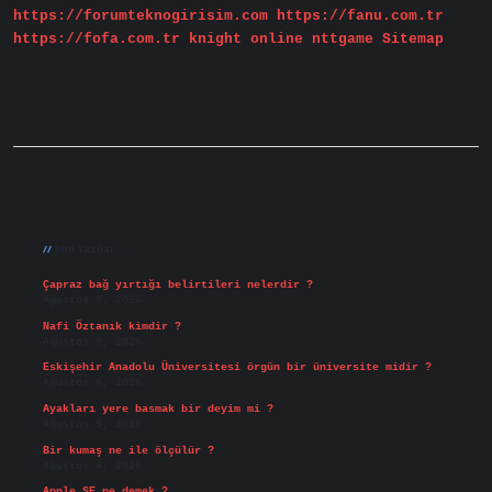
https://forumteknogirisim.com
https://fanu.com.tr
https://fofa.com.tr
knight online
nttgame
Sitemap
Sidebar
Son Yazılar
Çapraz bağ yırtığı belirtileri nelerdir ?
Ağustos 9, 2026
Nafi Öztanık kimdir ?
Ağustos 8, 2026
Eskişehir Anadolu Üniversitesi örgün bir üniversite midir ?
Ağustos 6, 2026
Ayakları yere basmak bir deyim mi ?
Ağustos 5, 2026
Bir kumaş ne ile ölçülür ?
Ağustos 4, 2026
Apple SE ne demek ?