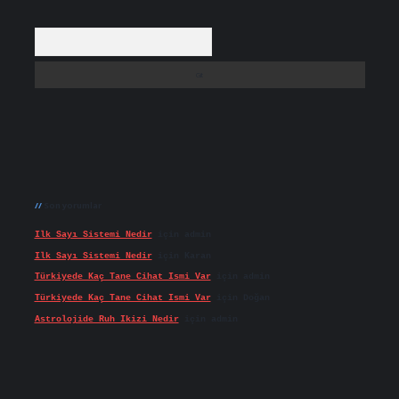
Arama
Son yorumlar
Ilk Sayı Sistemi Nedir
için
admin
Ilk Sayı Sistemi Nedir
için
Karan
Türkiyede Kaç Tane Cihat Ismi Var
için
admin
Türkiyede Kaç Tane Cihat Ismi Var
için
Doğan
Astrolojide Ruh Ikizi Nedir
için
admin