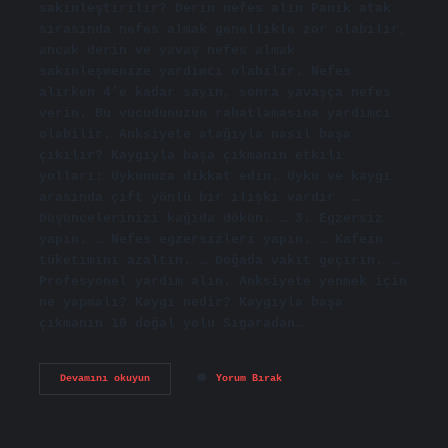
sakinleştirilir? Derin nefes alın Panik atak
sırasında nefes almak genellikle zor olabilir,
ancak derin ve yavaş nefes almak
sakinleşmenize yardımcı olabilir. Nefes
alırken 4’e kadar sayın, sonra yavaşça nefes
verin. Bu vücudunuzun rahatlamasına yardımcı
olabilir. Anksiyete atağıyla nasıl başa
çıkılır? Kaygıyla başa çıkmanın etkili
yolları: Uykunuza dikkat edin. Uyku ve kaygı
arasında çift yönlü bir ilişki vardır. …
Düşüncelerinizi kağıda dökün. … 3. Egzersiz
yapın. … Nefes egzersizleri yapın. … Kafein
tüketimini azaltın. … Doğada vakit geçirin. …
Profesyonel yardım alın. Anksiyete yenmek için
ne yapmalı? Kaygı nedir? Kaygıyla başa
çıkmanın 10 doğal yolu Sigaradan…
Anksiyete
Devamını okuyun
Yorum Bırak
Atağı
Sırasında
Ne
Yapmalı