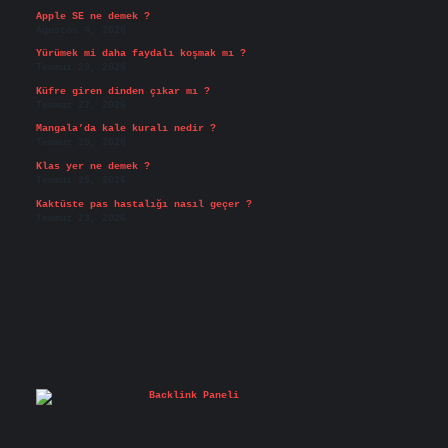
Apple SE ne demek ?
Ağustos 4, 2026
Yürümek mi daha faydalı koşmak mı ?
Temmuz 29, 2026
Küfre giren dinden çıkar mı ?
Temmuz 27, 2026
Mangala’da kale kuralı nedir ?
Temmuz 25, 2026
Klas yer ne demek ?
Temmuz 25, 2026
Kaktüste pas hastalığı nasıl geçer ?
Temmuz 23, 2026