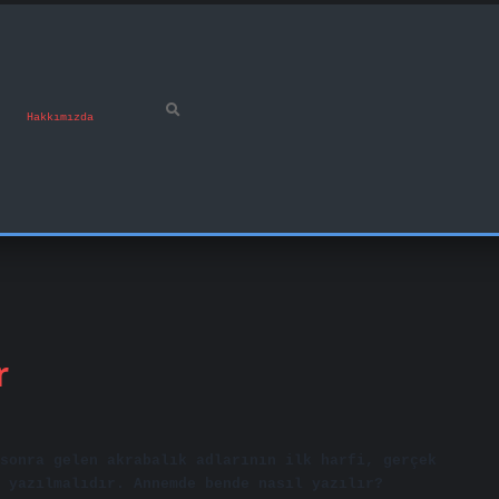
Hakkımızda
r
sonra gelen akrabalık adlarının ilk harfi, gerçek
 yazılmalıdır. Annemde bende nasıl yazılır?