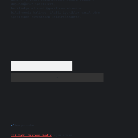
düşündüğünüz içerikleri,
backlinkpanelicomtr@gmail.com
adresine
bildirmeniz halinde, ilgili içerikler yasal süre
içerisinde sitemizden kaldırılacaktır.
Arama
Son yorumlar
Ilk Sayı Sistemi Nedir
için
admin