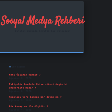
Sosyal Medya Rehberi
Dijital dünyada keyifli bir yolculuk!
Sidebar
ilbet mobil giriş
famecasino
vd casino
betexper.xy
Son Yazılar
Nafi Öztanık kimdir ?
Ağustos 8, 2026
Eskişehir Anadolu Üniversitesi örgün bir
üniversite midir ?
Ağustos 6, 2026
Ayakları yere basmak bir deyim mi ?
Ağustos 5, 2026
Bir kumaş ne ile ölçülür ?
Ağustos 4, 2026