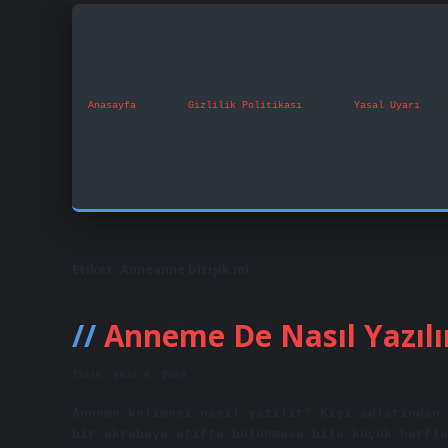
Anasayfa
Gizlilik Politikası
Yasal Uyarı
Etiket:
Anneanne bitişik mi
Anneme De Nasıl Yazılı
Tarih: Ekim 6, 2024
Anneme kelimesi nasıl yazılır? Kişi adlarından 
bir akrabaya atıfta bulunmasa bile küçük harfle