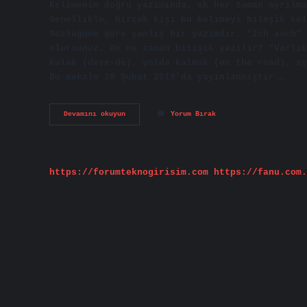
Kelimenin doğru yazımında, ek her zaman ayrılm
Genellikle, birçok kişi bu kelimeyi bileşik kel
Sözlüğüne göre yanlış bir yazımdır. “Ich auch” 
olursunuz. De ne zaman bitişik yazılır? “Varlık
kulak (deve-de), yolda kalmak (on the road), ay
Bu makale 10 Şubat 2019’da yayınlanmıştır.…
Anneme
Devamını okuyun
Yorum Bırak
De
Nasıl
Yazılır
https://forumteknogirisim.com
https://fanu.com.