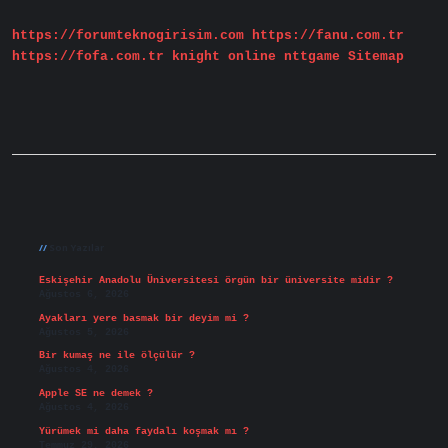
https://forumteknogirisim.com
https://fanu.com.tr
https://fofa.com.tr
knight online
nttgame
Sitemap
Sidebar
Son Yazılar
Eskişehir Anadolu Üniversitesi örgün bir üniversite midir ?
Ağustos 6, 2026
Ayakları yere basmak bir deyim mi ?
Ağustos 5, 2026
Bir kumaş ne ile ölçülür ?
Ağustos 4, 2026
Apple SE ne demek ?
Ağustos 4, 2026
Yürümek mi daha faydalı koşmak mı ?
Temmuz 29, 2026