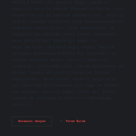
ANTETLİ KAĞIT (21 Antetli kağıt yoksa ne
yapılır? Antetli kağıdı olmayan şirketler vize
başvurularını şu şekilde yazabilirler: Antetli
kağıdı olmayan şirketler vize başvurularını A4
kağıdına yazabilirler. Vize başvuruları A4
kağıdına yazıldıktan sonra şirket sahipleri
veya yetkilileri başvuruyu kaşe ile
imzalamalıdır. Antetli kağıt nedir? Başlık
kelimesi Fransızca kökenli bir kelimedir ve
başlık anlamına gelir. Antetli kağıtlar,
şirketler tarafından özel olarak hazırlanan ve
şirket logosu ve çeşitli bilgiler içeren
kağıtlardır. Genellikle, antetli kağıtların
sol veya sağ üst kısmında bir logo ve şirket
adı bulunur. Antetli kağıt resmi mi? Şirket
logosu ve iletişim bilgilerinin bulunduğu
antetli…
Antetli
Devamını okuyun
Yorum Bırak
Kağıt
Nerede
Bulunur