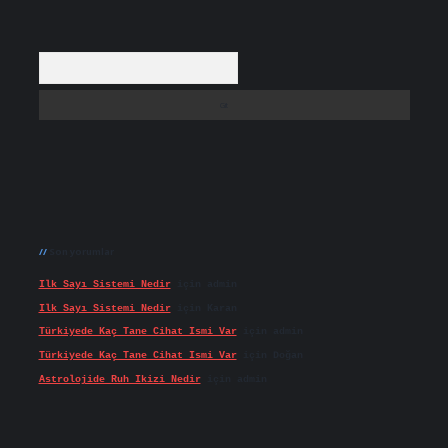
Arama
Son yorumlar
Ilk Sayı Sistemi Nedir
için
admin
Ilk Sayı Sistemi Nedir
için
Karan
Türkiyede Kaç Tane Cihat Ismi Var
için
admin
Türkiyede Kaç Tane Cihat Ismi Var
için
Doğan
Astrolojide Ruh Ikizi Nedir
için
admin