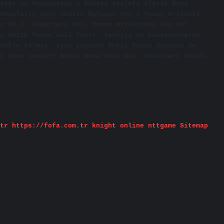
ezar’ın Yunanistan’ı Achaea eyaleti olarak Roma
unanların dini nedir? Nüfusun %98’i Yunan Ortodoks
r %1,3, diğerleri %0). Yunan mitolojisi din mi?
e Antik Yunan’daki tanrı, tanrıça ve kahramanların
mekle kalmaz, aynı zamanda Antik Yunan dininin de
i dine inanır? Antik Roma’daki din, kökenleri büyük…
tr
https://fofa.com.tr
knight online
nttgame
Sitemap