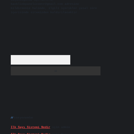
backlinkpanelicomtr@gmail.com
adresine
bildirmeniz halinde, ilgili içerikler yasal süre
içerisinde sitemizden kaldırılacaktır.
Arama
Son yorumlar
Ilk Sayı Sistemi Nedir
için
admin