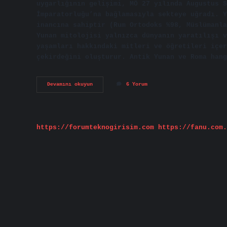
uygarlığının gelişimi, MÖ 27 yılında Augustus S
İmparatorluğu’na bağlamasıyla sekteye uğradı. Y
inancına sahiptir (Rum Ortodoks %98, Müslümanla
Yunan mitolojisi yalnızca dünyanın yaratılışı v
yaşamları hakkındaki mitleri ve öğretileri içer
çekirdeğini oluşturur. Antik Yunan ve Roma hang
Antik
Devamını okuyun
6 Yorum
Yunan
Hangi
Dine
Inanır
https://forumteknogirisim.com
https://fanu.com.