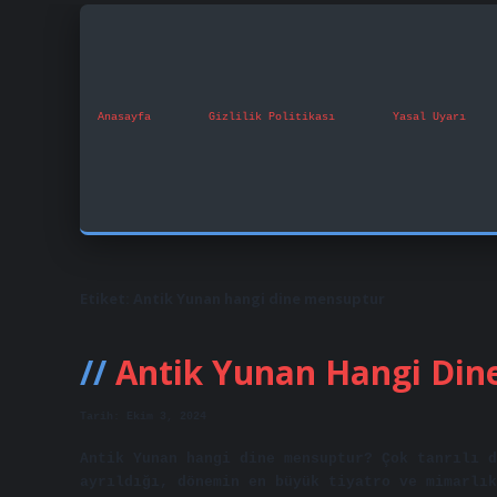
Anasayfa
Gizlilik Politikası
Yasal Uyarı
Etiket:
Antik Yunan hangi dine mensuptur
Antik Yunan Hangi Dine
Tarih: Ekim 3, 2024
Antik Yunan hangi dine mensuptur? Çok tanrılı d
ayrıldığı, dönemin en büyük tiyatro ve mimarlık