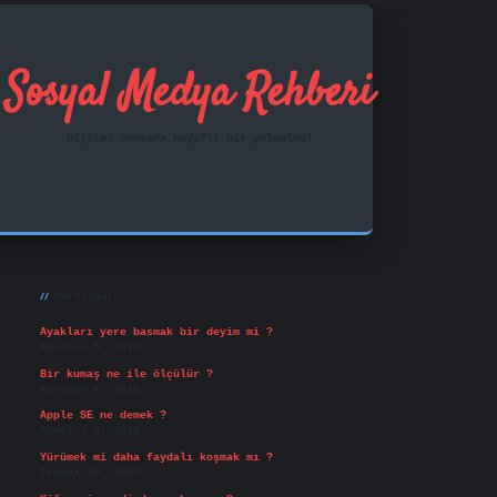
Sosyal Medya Rehberi
Dijital dünyada keyifli bir yolculuk!
Sidebar
ilbet mobil giriş
famecasino
vd casino
betexper.xy
Son Yazılar
Ayakları yere basmak bir deyim mi ?
Ağustos 5, 2026
Bir kumaş ne ile ölçülür ?
Ağustos 4, 2026
Apple SE ne demek ?
Ağustos 4, 2026
Yürümek mi daha faydalı koşmak mı ?
Temmuz 29, 2026