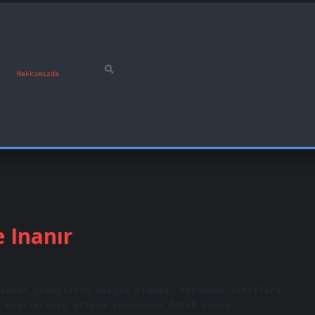
Hakkımızda
 Inanır
insel inançların yaygın olduğu, toplumun sınıflara
 eserlerinin ortaya konulduğu Antik Yunan