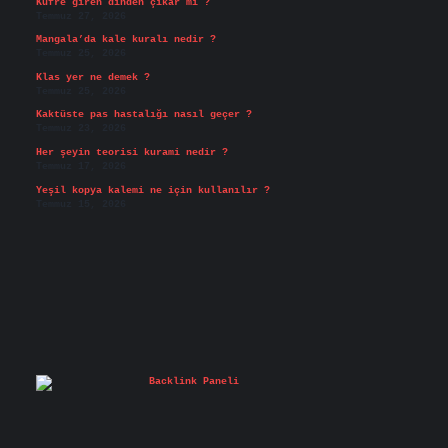
Küfre giren dinden çıkar mı ?
Temmuz 27, 2026
Mangala’da kale kuralı nedir ?
Temmuz 25, 2026
Klas yer ne demek ?
Temmuz 25, 2026
Kaktüste pas hastalığı nasıl geçer ?
Temmuz 23, 2026
Her şeyin teorisi kurami nedir ?
Temmuz 17, 2026
Yeşil kopya kalemi ne için kullanılır ?
Temmuz 15, 2026