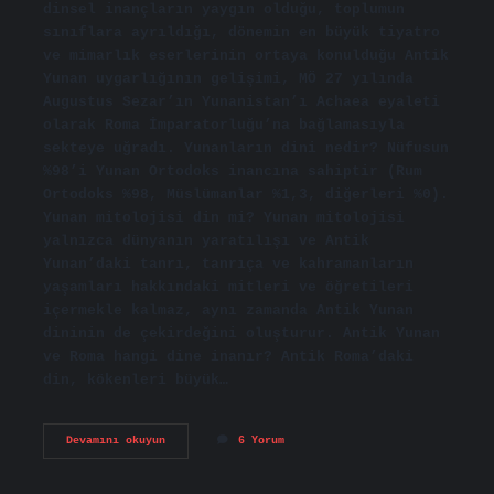
dinsel inançların yaygın olduğu, toplumun
sınıflara ayrıldığı, dönemin en büyük tiyatro
ve mimarlık eserlerinin ortaya konulduğu Antik
Yunan uygarlığının gelişimi, MÖ 27 yılında
Augustus Sezar’ın Yunanistan’ı Achaea eyaleti
olarak Roma İmparatorluğu’na bağlamasıyla
sekteye uğradı. Yunanların dini nedir? Nüfusun
%98’i Yunan Ortodoks inancına sahiptir (Rum
Ortodoks %98, Müslümanlar %1,3, diğerleri %0).
Yunan mitolojisi din mi? Yunan mitolojisi
yalnızca dünyanın yaratılışı ve Antik
Yunan’daki tanrı, tanrıça ve kahramanların
yaşamları hakkındaki mitleri ve öğretileri
içermekle kalmaz, aynı zamanda Antik Yunan
dininin de çekirdeğini oluşturur. Antik Yunan
ve Roma hangi dine inanır? Antik Roma’daki
din, kökenleri büyük…
Antik
Devamını okuyun
6 Yorum
Yunan
Hangi
Dine