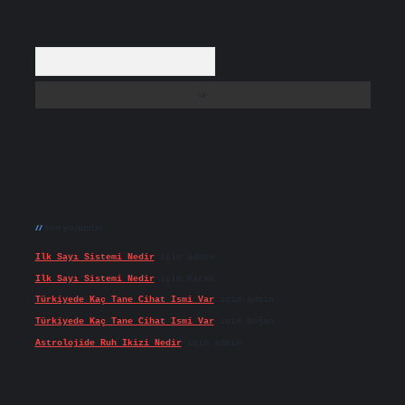
Arama
Son yorumlar
Ilk Sayı Sistemi Nedir
için
admin
Ilk Sayı Sistemi Nedir
için
Karan
Türkiyede Kaç Tane Cihat Ismi Var
için
admin
Türkiyede Kaç Tane Cihat Ismi Var
için
Doğan
Astrolojide Ruh Ikizi Nedir
için
admin