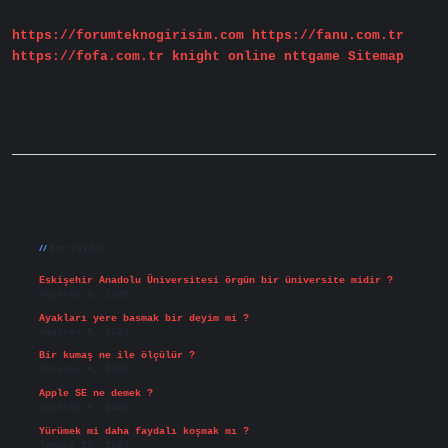
Inanır
https://forumteknogirisim.com
https://fanu.com.tr
https://fofa.com.tr
knight online
nttgame
Sitemap
Sidebar
Son Yazılar
Eskişehir Anadolu Üniversitesi örgün bir üniversite midir ?
Ağustos 6, 2026
Ayakları yere basmak bir deyim mi ?
Ağustos 5, 2026
Bir kumaş ne ile ölçülür ?
Ağustos 4, 2026
Apple SE ne demek ?
Ağustos 4, 2026
Yürümek mi daha faydalı koşmak mı ?
Temmuz 29, 2026