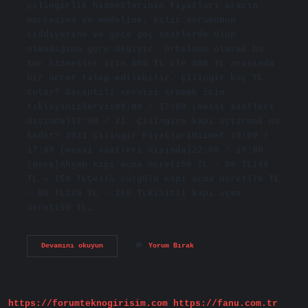
çilingirlik hizmetlerinin fiyatları aracın
markasına ve modeline, kilit sorununun
ciddiyetine ve gece geç saatlerde olup
olmadığına göre değişir. Ortalama olarak bu
tür hizmetler için 500 TL ile 800 TL arasında
bir ücret talep edilebilir. Çilingir kaç TL
tutar? Garantili servisi aramak için
tıklayınızServis09:00 / 17:00 (mesai saatleri
dışında)17:00 / 21. Çilingire kapı açtırmak ne
kadar? 2021 Çilingir FiyatlarıHizmet 10:00 /
17:00 (mesai saatleri dışında)22:00 / 10:00
(gece)Ahşap kapı açma ücreti50 TL – 80 TL100
TL – 150 TLÇelik sürgülü kapı açma ücreti70 TL
– 90 TL120 TL – 160 TLKilitli kapı açma
ücreti90 TL…
Çilingir
Devamını okuyun
Yorum Bırak
Ücreti
Ne
Kadar
2024
https://forumteknogirisim.com
https://fanu.com.tr