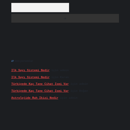
Arama
Son yorumlar
Ilk Sayı Sistemi Nedir
için
admin
Ilk Sayı Sistemi Nedir
için
Karan
Türkiyede Kaç Tane Cihat Ismi Var
için
admin
Türkiyede Kaç Tane Cihat Ismi Var
için
Doğan
Astrolojide Ruh Ikizi Nedir
için
admin