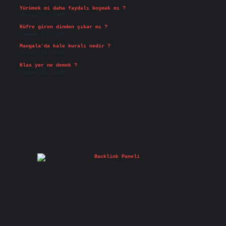
Yürümek mi daha faydalı koşmak mı ?
Temmuz 29, 2026
Küfre giren dinden çıkar mı ?
Temmuz 27, 2026
Mangala’da kale kuralı nedir ?
Temmuz 25, 2026
Klas yer ne demek ?
Temmuz 25, 2026