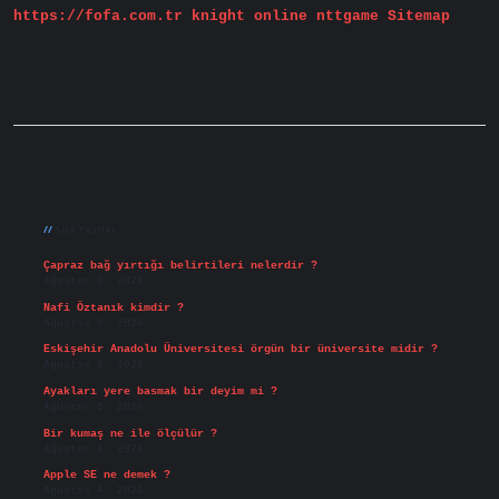
https://fofa.com.tr
knight online
nttgame
Sitemap
Sidebar
Son Yazılar
Çapraz bağ yırtığı belirtileri nelerdir ?
Ağustos 9, 2026
Nafi Öztanık kimdir ?
Ağustos 8, 2026
Eskişehir Anadolu Üniversitesi örgün bir üniversite midir ?
Ağustos 6, 2026
Ayakları yere basmak bir deyim mi ?
Ağustos 5, 2026
Bir kumaş ne ile ölçülür ?
Ağustos 4, 2026
Apple SE ne demek ?
Ağustos 4, 2026