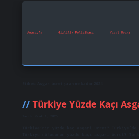
Anasayfa
Gizlilik Politikası
Yasal Uyarı
Etiket:
Asgari ücret şu an ne kadar 2024
Türkiye Yüzde Kaçı Asg
Tarih: Ocak 1, 2025
Türkiye’nin yüzde kaç asgari ücret? Türkiye’de 
Türkiye nüfusunun yüzde kaçı asgari ücret? Türk