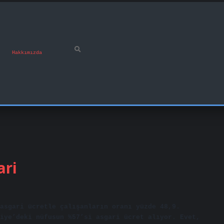
Hakkımızda
ari
asgari ücretle çalışanların oranı yüzde 48,9.
iye’deki nüfusun %57’si asgari ücret alıyor. Evet,