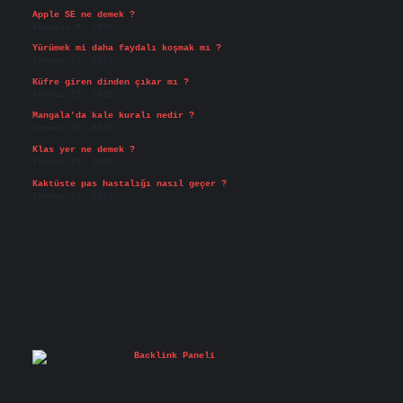
Apple SE ne demek ?
Ağustos 4, 2026
Yürümek mi daha faydalı koşmak mı ?
Temmuz 29, 2026
Küfre giren dinden çıkar mı ?
Temmuz 27, 2026
Mangala’da kale kuralı nedir ?
Temmuz 25, 2026
Klas yer ne demek ?
Temmuz 25, 2026
Kaktüste pas hastalığı nasıl geçer ?
Temmuz 23, 2026