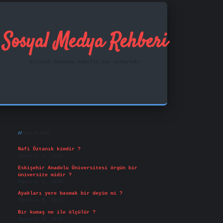
Sosyal Medya Rehberi
Dijital dünyada keyifli bir yolculuk!
Sidebar
ilbet mobil giriş
famecasino
vd casino
betexper.x
Son Yazılar
Nafi Öztanık kimdir ?
Ağustos 8, 2026
Eskişehir Anadolu Üniversitesi örgün bir
üniversite midir ?
Ağustos 6, 2026
Ayakları yere basmak bir deyim mi ?
Ağustos 5, 2026
Bir kumaş ne ile ölçülür ?
Ağustos 4, 2026