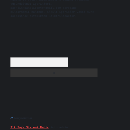
düşündüğünüz içerikleri,
backlinkpanelicomtr@gmail.com
adresine
bildirmeniz halinde, ilgili içerikler yasal süre
içerisinde sitemizden kaldırılacaktır.
Arama
Son yorumlar
Ilk Sayı Sistemi Nedir
için
admin