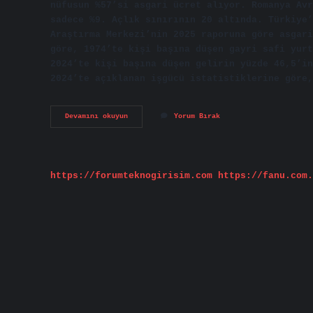
nüfusun %57’si asgari ücret alıyor. Romanya Avr
sadece %9. Açlık sınırının 20 altında. Türkiye’
Araştırma Merkezi’nin 2025 raporuna göre asgari
göre, 1974’te kişi başına düşen gayri safi yurt
2024’te kişi başına düşen gelirin yüzde 46,5’in
2024’te açıklanan işgücü istatistiklerine göre,
Türkiye
Devamını okuyun
Yorum Bırak
Yüzde
Kaçı
Asgari
https://forumteknogirisim.com
https://fanu.com.