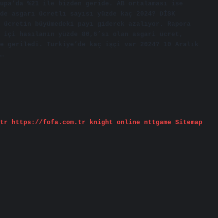
upa’da %21 ile bizden geride. AB ortalaması ise
de asgari ücretli sayısı yüzde kaç 2024? DİSK
 ücretin büyümedeki payı giderek azalıyor. Rapora
 içi hasılanın yüzde 80,6’sı olan asgari ücret,
e geriledi. Türkiye’de kaç işçi var 2024? 10 Aralık
…
tr
https://fofa.com.tr
knight online
nttgame
Sitemap