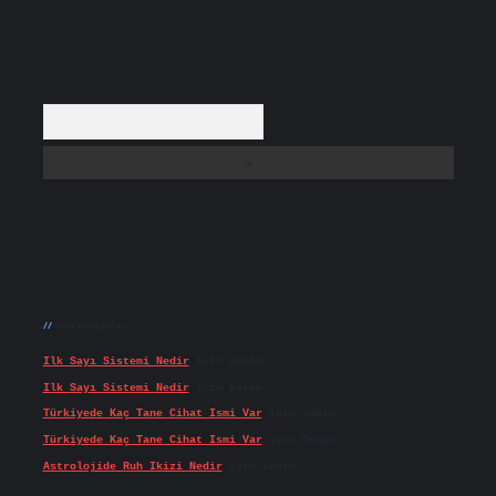
Arama
Son yorumlar
Ilk Sayı Sistemi Nedir
için
admin
Ilk Sayı Sistemi Nedir
için
Karan
Türkiyede Kaç Tane Cihat Ismi Var
için
admin
Türkiyede Kaç Tane Cihat Ismi Var
için
Doğan
Astrolojide Ruh Ikizi Nedir
için
admin