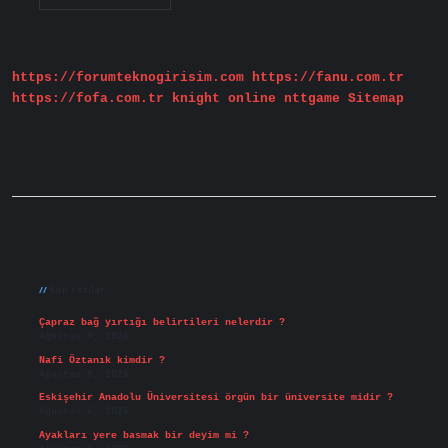
Tohum
Nasıl
Anlaşılır
https://forumteknogirisim.com
https://fanu.com.tr
https://fofa.com.tr
knight online
nttgame
Sitemap
Sidebar
Son Yazılar
Çapraz bağ yırtığı belirtileri nelerdir ?
Ağustos 9, 2026
Nafi Öztanık kimdir ?
Ağustos 8, 2026
Eskişehir Anadolu Üniversitesi örgün bir üniversite midir ?
Ağustos 6, 2026
Ayakları yere basmak bir deyim mi ?