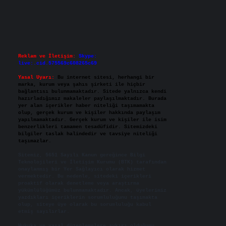
Reklam ve İletişim:
Skype:
live:.cid.575569c608265c69
Yasal Uyarı:
Bu internet sitesi, herhangi bir
marka, kurum veya şahıs şirketi ile hiçbir
bağlantısı bulunmamaktadır. Sitede yalnızca kendi
hazırladığımız makaleler paylaşılmaktadır. Burada
yer alan içerikler haber niteliği taşımamakta
olup, gerçek kurum ve kişiler hakkında paylaşım
yapılmamaktadır. Gerçek kurum ve kişiler ile isim
benzerlikleri tamamen tesadüfidir. Sitemizdeki
bilgiler taslak halindedir ve tavsiye niteliği
taşımazlar.
Sitemiz, 5651 Sayılı Kanun gereğince Bilgi
Teknolojileri ve İletişim Kurumu (BTK) tarafından
onaylanmış bir Yer Sağlayıcı olarak hizmet
vermektedir. Bu nedenle, sitedeki içerikleri
proaktif olarak denetleme veya araştırma
yükümlülüğümüz bulunmamaktadır. Ancak, üyelerimiz
yazdıkları içeriklerin sorumluluğunu taşımakta
olup, siteye üye olarak bu sorumluluğu kabul
etmiş sayılırlar.
Hukuka ve yasal düzenlemelere aykırı olduğunu