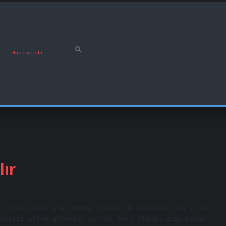
Hakkımızda
lır
l tohum veya ata tohumu olarak da adlandırılan miras
hiçbir işlem görmeden yıllar önce olduğu gibi kalan