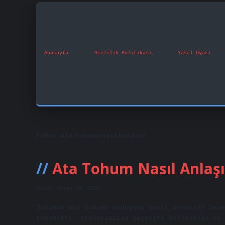
Anasayfa
Gizlilik Politikası
Yasal Uyarı
Etiket:
Ata tohumu nasıl bulurum
Ata Tohum Nasıl Anlaşı
Tarih: Nisan 14, 2025
Tohumun ata tohumu olduğunu nasıl anlarız? Yere
tohumları, atalarımızın geçmişte kullandığı ve 