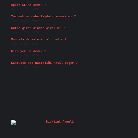
Apple SE ne demek ?
Ağustos 4, 2026
Yürümek mi daha faydalı koşmak mı ?
Temmuz 29, 2026
Küfre giren dinden çıkar mı ?
Temmuz 27, 2026
Mangala’da kale kuralı nedir ?
Temmuz 25, 2026
Klas yer ne demek ?
Temmuz 25, 2026
Kaktüste pas hastalığı nasıl geçer ?
Temmuz 23, 2026