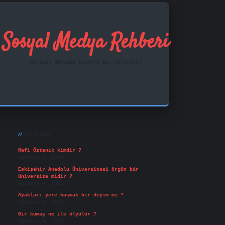
Sosyal Medya Rehberi
Dijital dünyada keyifli bir yolculuk!
Sidebar
ilbet mobil giriş
famecasino
vd casino
betexper.xy
Son Yazılar
Nafi Öztanık kimdir ?
Ağustos 8, 2026
Eskişehir Anadolu Üniversitesi örgün bir
üniversite midir ?
Ağustos 6, 2026
Ayakları yere basmak bir deyim mi ?
Ağustos 5, 2026
Bir kumaş ne ile ölçülür ?
Ağustos 4, 2026