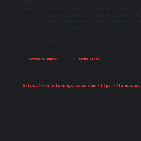
doğal tohumlardır. Yüzyıllardır Anadolu’da kull
yapılan ürünlerden elde edilen yeni tohumlar, g
bulurum? %100 organik pazarların ve gıda toplul
köyünüzde/kırsal bölgenizde hala bağlantıda old
zaman gerçekleşen tohum takası festivallerini t
tohumları, binlerce yıl önce kuraklık, sel ve s
günümüze kadar varlığını sürdürmüş…
Ata
Devamını okuyun
Yorum Bırak
Tohum
Nasıl
Anlaşılır
https://forumteknogirisim.com
https://fanu.com.