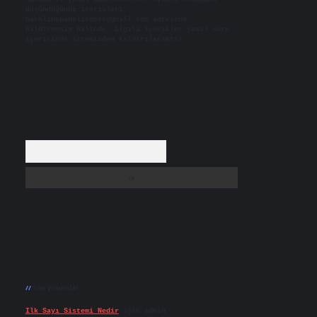
düşündüğünüz içerikleri,
backlinkpanelicomtr@gmail.com
adresine
bildirmeniz halinde, ilgili içerikler yasal süre
içerisinde sitemizden kaldırılacaktır.
Arama
Son yorumlar
Ilk Sayı Sistemi Nedir
için
admin