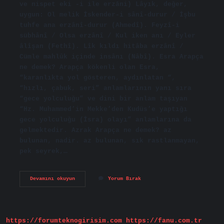
ve nispet eki -і ile erzānі) Lâyık, değer,
uygun: Ol melik İskender-i sânî-durur / İşbu
tuhfe ana erzânî-durur (Ahmedî). Feyzî-i
sübhânî / Olsa erzânî / Kul iken anı / Eyler
âlîşan (Fethî). Lîk kıldı hitâba erzânî /
Cümle mahlûk içinde insânı (Nâbî). Esra Arapça
ne demek? Arapça kökenli olan Esra,
“karanlıkta yol gösteren, aydınlatan “,
“hızlı, çabuk, seri” anlamlarının yanı sıra
“gece yolculuğu” ve dini bir anlam taşıyan
“Hz. Muhammed’in Mekke’den Kudüs’e yaptığı
gece yolculuğu (İsra) olayı” anlamlarına da
gelmektedir. Azrak Arapça ne demek? az
bulunan, nadir. az bulunan, sık rastlanmayan,
pek seyrek,…
Ezrak
Devamını okuyun
Yorum Bırak
Arapça
Ne
Demek
https://forumteknogirisim.com
https://fanu.com.tr