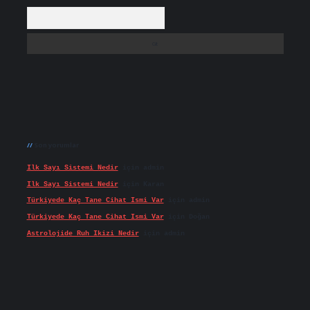
Arama
Son yorumlar
Ilk Sayı Sistemi Nedir
için
admin
Ilk Sayı Sistemi Nedir
için
Karan
Türkiyede Kaç Tane Cihat Ismi Var
için
admin
Türkiyede Kaç Tane Cihat Ismi Var
için
Doğan
Astrolojide Ruh Ikizi Nedir
için
admin