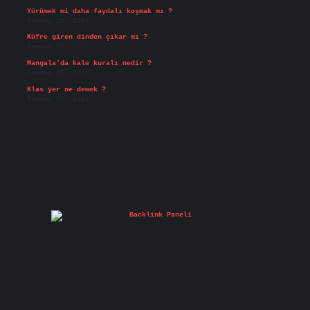
Yürümek mi daha faydalı koşmak mı ?
Temmuz 29, 2026
Küfre giren dinden çıkar mı ?
Temmuz 27, 2026
Mangala’da kale kuralı nedir ?
Temmuz 25, 2026
Klas yer ne demek ?
Temmuz 25, 2026