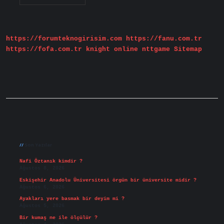
Davranmak
Ne
Demek
https://forumteknogirisim.com
https://fanu.com.tr
https://fofa.com.tr
knight online
nttgame
Sitemap
Sidebar
Son Yazılar
Nafi Öztanık kimdir ?
Ağustos 8, 2026
Eskişehir Anadolu Üniversitesi örgün bir üniversite midir ?
Ağustos 6, 2026
Ayakları yere basmak bir deyim mi ?
Ağustos 5, 2026
Bir kumaş ne ile ölçülür ?