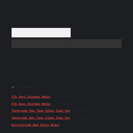
Arama
Son yorumlar
Ilk Sayı Sistemi Nedir
için
admin
Ilk Sayı Sistemi Nedir
için
Karan
Türkiyede Kaç Tane Cihat Ismi Var
için
admin
Türkiyede Kaç Tane Cihat Ismi Var
için
Doğan
Astrolojide Ruh Ikizi Nedir
için
admin