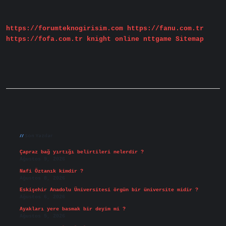
Nasıl
Anlaşılır
https://forumteknogirisim.com
https://fanu.com.tr
https://fofa.com.tr
knight online
nttgame
Sitemap
Sidebar
Son Yazılar
Çapraz bağ yırtığı belirtileri nelerdir ?
Ağustos 9, 2026
Nafi Öztanık kimdir ?
Ağustos 8, 2026
Eskişehir Anadolu Üniversitesi örgün bir üniversite midir ?
Ağustos 6, 2026
Ayakları yere basmak bir deyim mi ?
Ağustos 5, 2026