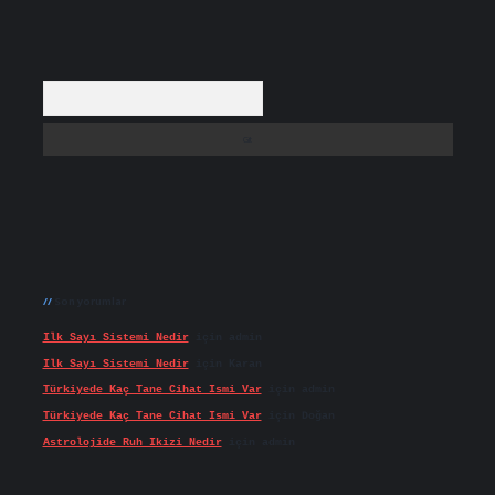
Arama
Son yorumlar
Ilk Sayı Sistemi Nedir
için
admin
Ilk Sayı Sistemi Nedir
için
Karan
Türkiyede Kaç Tane Cihat Ismi Var
için
admin
Türkiyede Kaç Tane Cihat Ismi Var
için
Doğan
Astrolojide Ruh Ikizi Nedir
için
admin