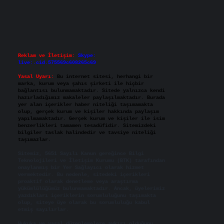
Reklam ve İletişim:
Skype:
live:.cid.575569c608265c69
Yasal Uyarı:
Bu internet sitesi, herhangi bir
marka, kurum veya şahıs şirketi ile hiçbir
bağlantısı bulunmamaktadır. Sitede yalnızca kendi
hazırladığımız makaleler paylaşılmaktadır. Burada
yer alan içerikler haber niteliği taşımamakta
olup, gerçek kurum ve kişiler hakkında paylaşım
yapılmamaktadır. Gerçek kurum ve kişiler ile isim
benzerlikleri tamamen tesadüfidir. Sitemizdeki
bilgiler taslak halindedir ve tavsiye niteliği
taşımazlar.
Sitemiz, 5651 Sayılı Kanun gereğince Bilgi
Teknolojileri ve İletişim Kurumu (BTK) tarafından
onaylanmış bir Yer Sağlayıcı olarak hizmet
vermektedir. Bu nedenle, sitedeki içerikleri
proaktif olarak denetleme veya araştırma
yükümlülüğümüz bulunmamaktadır. Ancak, üyelerimiz
yazdıkları içeriklerin sorumluluğunu taşımakta
olup, siteye üye olarak bu sorumluluğu kabul
etmiş sayılırlar.
Hukuka ve yasal düzenlemelere aykırı olduğunu