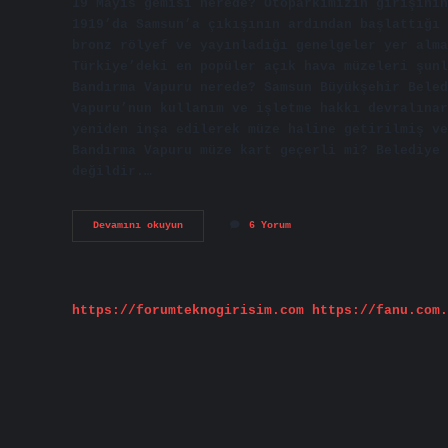
19 Mayıs gemisi nerede? Otoparkımızın girişinin
1919’da Samsun’a çıkışının ardından başlattığı 
bronz rölyef ve yayınladığı genelgeler yer alma
Türkiye’deki en popüler açık hava müzeleri şunl
Bandırma Vapuru nerede? Samsun Büyükşehir Beled
Vapuru’nun kullanım ve işletme hakkı devralınar
yeniden inşa edilerek müze haline getirilmiş ve
Bandırma Vapuru müze kart geçerli mi? Belediye 
değildir.…
Milli
Devamını okuyun
6 Yorum
Mücadele
Açık
Hava
Müzesinde
Hangi
https://forumteknogirisim.com
https://fanu.com.
Objeler
Vardır