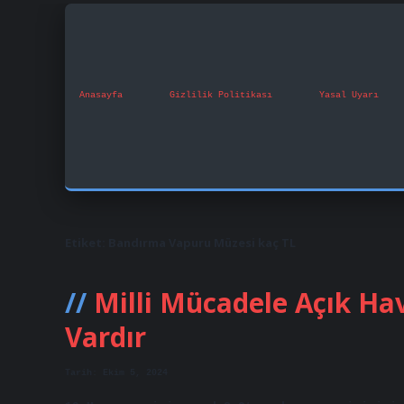
Anasayfa
Gizlilik Politikası
Yasal Uyarı
Etiket:
Bandırma Vapuru Müzesi kaç TL
Milli Mücadele Açık Ha
Vardır
Tarih: Ekim 5, 2024