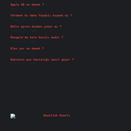
Apple SE ne demek ?
Ağustos 4, 2026
Yürümek mi daha faydalı koşmak mı ?
Temmuz 29, 2026
Küfre giren dinden çıkar mı ?
Temmuz 27, 2026
Mangala’da kale kuralı nedir ?
Temmuz 25, 2026
Klas yer ne demek ?
Temmuz 25, 2026
Kaktüste pas hastalığı nasıl geçer ?
Temmuz 23, 2026