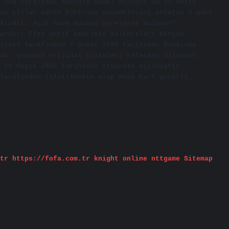
 sağ tarafında Mustafa Kemal Atatürk’ün 19 Mayıs
ve yıllar süren kurtuluş mücadelesini anlatan 9 adet
ktadır. Açık hava müzesi nerelerde bulunur?
ardır: Efes antik kentinin kalıntıları Gerçek
iyesi tarafından 7 Şubat 2005 tarihinde Bandırma
ak, geminin orijinal çizimleri referans alınarak
 19 Mayıs 2006 tarihinde ziyarete açılmıştır.
tarafından işletilmekte olup müze kart geçerli
tr
https://fofa.com.tr
knight online
nttgame
Sitemap