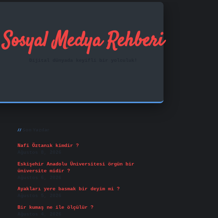
Sosyal Medya Rehberi
Dijital dünyada keyifli bir yolculuk!
Sidebar
ilbet mobil giriş
famecasino
vd casino
betexper.xy
Son Yazılar
Nafi Öztanık kimdir ?
Ağustos 8, 2026
Eskişehir Anadolu Üniversitesi örgün bir
üniversite midir ?
Ağustos 6, 2026
Ayakları yere basmak bir deyim mi ?
Ağustos 5, 2026
Bir kumaş ne ile ölçülür ?
Ağustos 4, 2026