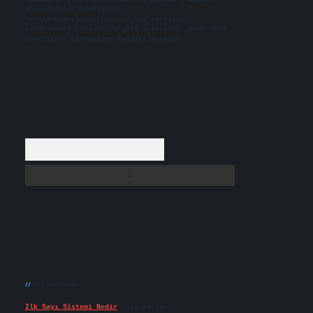
düşündüğünüz içerikleri,
backlinkpanelicomtr@gmail.com
adresine
bildirmeniz halinde, ilgili içerikler yasal süre
içerisinde sitemizden kaldırılacaktır.
Arama
Son yorumlar
Ilk Sayı Sistemi Nedir
için
admin