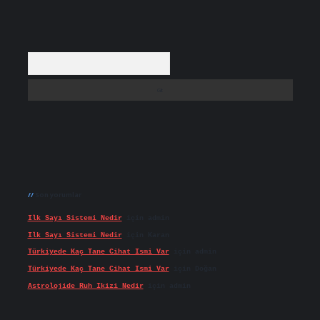
Arama
Son yorumlar
Ilk Sayı Sistemi Nedir
için
admin
Ilk Sayı Sistemi Nedir
için
Karan
Türkiyede Kaç Tane Cihat Ismi Var
için
admin
Türkiyede Kaç Tane Cihat Ismi Var
için
Doğan
Astrolojide Ruh Ikizi Nedir
için
admin