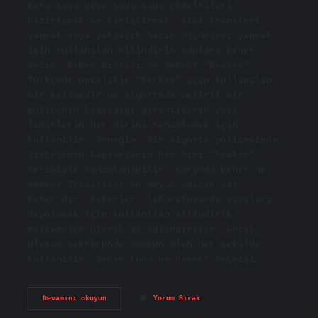
Katı-sıvı veya sıvı-sıvı çözeltileri
hazırlamak ve karıştırmak, sıvı transferi
yapmak veya yaklaşık hacim ölçümleri yapmak
için kullanılan silindirik kaplara beher
denir. Beher miktarı ne demek? “Beaker”,
Türkçede öncelikle “herkes” için kullanılan
bir kelimedir ve sigortada belirli bir
poliçenin kapsadığı garantilerin veya
limitlerin her birini tanımlamak için
kullanılır. Örneğin, bir sigorta poliçesinde
listelenen kapsamların her biri “beaker”
terimiyle tanımlanabilir. Kargoda beher ne
demek? İnşaattaki en büyük ağacın adı
Beher’dir. Beherler, laboratuvarda sıvıları
depolamak için kullanılan silindirik
malzemeler olarak da adlandırılır. Ancak
ulaşım sektöründe mümkün olan her şekilde
kullanılır. Beher tonu ne demek? Geçmişi…
Beher
Devamını okuyun
Yorum Bırak
Fiyat
Ne