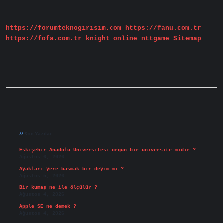
Demek
https://forumteknogirisim.com
https://fanu.com.tr
https://fofa.com.tr
knight online
nttgame
Sitemap
Sidebar
Son Yazılar
Eskişehir Anadolu Üniversitesi örgün bir üniversite midir ?
Ağustos 6, 2026
Ayakları yere basmak bir deyim mi ?
Ağustos 5, 2026
Bir kumaş ne ile ölçülür ?
Ağustos 4, 2026
Apple SE ne demek ?
Ağustos 4, 2026