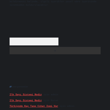
bildirmeniz halinde, ilgili içerikler yasal süre içerisinde
sitemizden kaldırılacaktır.
Arama
Son yorumlar
Ilk Sayı Sistemi Nedir
için
admin
Ilk Sayı Sistemi Nedir
için
Karan
Türkiyede Kaç Tane Cihat Ismi Var
için
admin