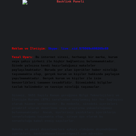
Reklam ve İletişim:
Skype: live:.cid.575569c608265c69
Yasal Uyarı:
Bu internet sitesi, herhangi bir marka, kurum
veya şahıs şirketi ile hiçbir bağlantısı bulunmamaktadır.
Sitede yalnızca kendi hazırladığımız makaleler
paylaşılmaktadır. Burada yer alan içerikler haber niteliği
taşımamakta olup, gerçek kurum ve kişiler hakkında paylaşım
yapılmamaktadır. Gerçek kurum ve kişiler ile isim
benzerlikleri tamamen tesadüfidir. Sitemizdeki bilgiler
taslak halindedir ve tavsiye niteliği taşımazlar.
Sitemiz, 5651 Sayılı Kanun gereğince Bilgi Teknolojileri ve
İletişim Kurumu (BTK) tarafından onaylanmış bir Yer Sağlayıcı
olarak hizmet vermektedir. Bu nedenle, sitedeki içerikleri
proaktif olarak denetleme veya araştırma yükümlülüğümüz
bulunmamaktadır. Ancak, üyelerimiz yazdıkları içeriklerin
sorumluluğunu taşımakta olup, siteye üye olarak bu
sorumluluğu kabul etmiş sayılırlar.
Hukuka ve yasal düzenlemelere aykırı olduğunu düşündüğünüz
içerikleri,
backlinkpanelicomtr@gmail.com
adresine