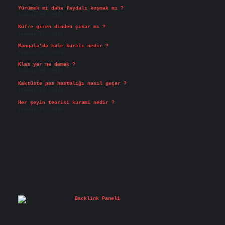
Yürümek mi daha faydalı koşmak mı ?
Temmuz 29, 2026
Küfre giren dinden çıkar mı ?
Temmuz 27, 2026
Mangala’da kale kuralı nedir ?
Temmuz 25, 2026
Klas yer ne demek ?
Temmuz 25, 2026
Kaktüste pas hastalığı nasıl geçer ?
Temmuz 23, 2026
Her şeyin teorisi kurami nedir ?
Temmuz 17, 2026