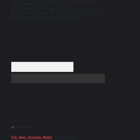
düşündüğünüz içerikleri,
backlinkpanelicomtr@gmail.com
adresine
bildirmeniz halinde, ilgili içerikler yasal süre
içerisinde sitemizden kaldırılacaktır.
Arama
Son yorumlar
Ilk Sayı Sistemi Nedir
için
admin