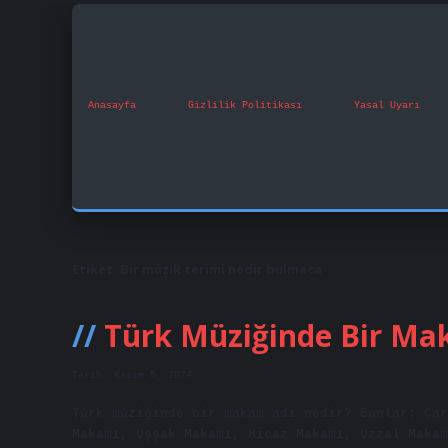
Anasayfa
Gizlilik Politikası
Yasal Uyarı
Etiket:
Bir müzik terimi nedir bulmaca
Türk Müziğinde Bir M
Tarih: Kasım 5, 2024
Türk müziğinde bir makam adı nedir? Bunlar: Çar
Makamı, Uşşak Makamı, Hicaz Makamı, Uzzal Makam