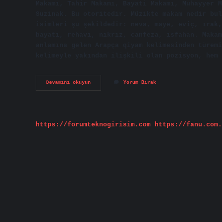
Makamı, Tahir Makamı, Bayati Makamı, Muhayyer M
Suzinak. Bu otoritedir. Müzikte makam nedir bul
isimleri şu şekildedir: neva, maye, eviç, ırak,
bayati, rehavi, nikriz, canfeza, isfahan. Makam
anlamına gelen Arapça qiyam kelimesinden türemi
kelimeyle yakından ilişkili olan pozisyon, hem 
Türk
Devamını okuyun
Yorum Bırak
Müziğinde
Bir
Makam
Ne
Demek
https://forumteknogirisim.com
https://fanu.com.
Bulmacada