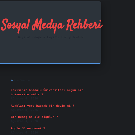
Sosyal Medya Rehberi
Dijital dünyada keyifli bir yolculuk!
Sidebar
ilbet mobil giriş
famecasino
vd casino
betexper.x
Son Yazılar
Eskişehir Anadolu Üniversitesi örgün bir
üniversite midir ?
Ağustos 6, 2026
Ayakları yere basmak bir deyim mi ?
Ağustos 5, 2026
Bir kumaş ne ile ölçülür ?
Ağustos 4, 2026
Apple SE ne demek ?
Ağustos 4, 2026