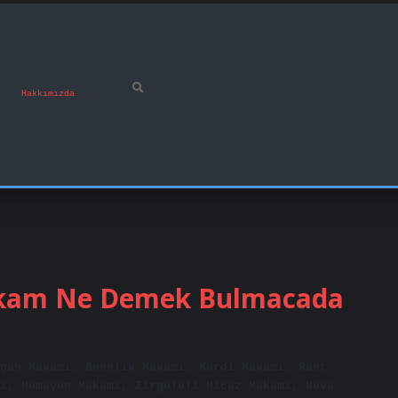
Hakkımızda
akam Ne Demek Bulmacada
gah Makamı, Buselik Makamı, Kürdî Makamı, Rast
ı, Hümayun Makamı, Zirgüleli Hicaz Makamı, Neva