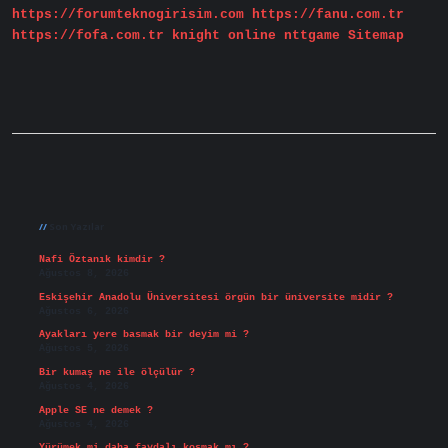
https://forumteknogirisim.com
https://fanu.com.tr
https://fofa.com.tr
knight online
nttgame
Sitemap
Sidebar
Son Yazılar
Nafi Öztanık kimdir ?
Ağustos 8, 2026
Eskişehir Anadolu Üniversitesi örgün bir üniversite midir ?
Ağustos 6, 2026
Ayakları yere basmak bir deyim mi ?
Ağustos 5, 2026
Bir kumaş ne ile ölçülür ?
Ağustos 4, 2026
Apple SE ne demek ?
Ağustos 4, 2026
Yürümek mi daha faydalı koşmak mı ?