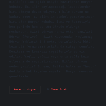
Bitlis’te ise oğlak etiyle hazırlanan Büryan
kebabı, iki ilin paylaşamadığı lezzetlerden
biri olmaya devam ediyor. 1 kilo büryan ne
kadar? 3500 TL. Siirt’in sembol yemeklerinden
biri olan Büryan Kebabı, ismi ve lezzetiyle
hem şehirde hem de tüm ülkede oldukça
meşhurdur. Siirt büryan hangi etten yapılır?
Büryan (Perive) – Siirt Kuyusundan Haşlanmış
Büryan Yaklaşık 2-3 metre derinlikteki bütün
kuzu eti (organsız) askılarda satışa sunulur.
Kemiksiz ve kemiksiz çeşitleriyle servis
edilir. Yağlı, yağsız veya orta yağlı kuzu
etlerini de seçebilirsiniz. Bitlis büryan
neden yapılır? Buryan, Bitlis halkının “hevur”
dediği erkek keçiden yapılır. Buryan mevsimi
genellikle…
Büryan
Devamını okuyun
Yorum Bırak
Hangi
Şehrin
Yemeği