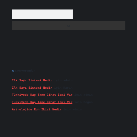
Arama
Son yorumlar
Ilk Sayı Sistemi Nedir
için
admin
Ilk Sayı Sistemi Nedir
için
Karan
Türkiyede Kaç Tane Cihat Ismi Var
için
admin
Türkiyede Kaç Tane Cihat Ismi Var
için
Doğan
Astrolojide Ruh Ikizi Nedir
için
admin