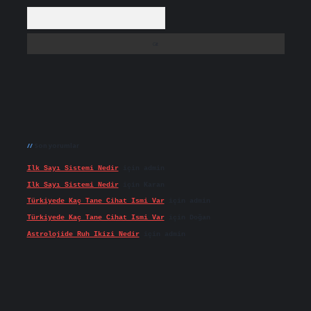
Arama
Son yorumlar
Ilk Sayı Sistemi Nedir
için
admin
Ilk Sayı Sistemi Nedir
için
Karan
Türkiyede Kaç Tane Cihat Ismi Var
için
admin
Türkiyede Kaç Tane Cihat Ismi Var
için
Doğan
Astrolojide Ruh Ikizi Nedir
için
admin