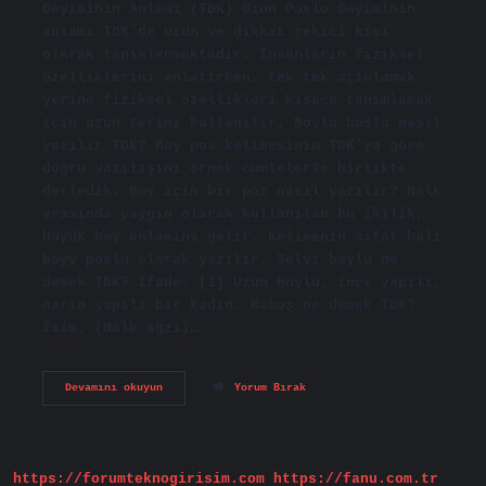
Deyiminin Anlamı (TDK) Uzun Poslu Deyiminin
anlamı TDK’de uzun ve dikkat çekici kişi
olarak tanımlanmaktadır. İnsanların fiziksel
özelliklerini anlatırken, tek tek açıklamak
yerine fiziksel özellikleri kısaca tanımlamak
için uzun terimi kullanılır. Boylu boslu nasıl
yazılır TDK? Boy pos kelimesinin TDK’ya göre
doğru yazılışını örnek cümlelerle birlikte
derledik. Boy için bir poz nasıl yazılır? Halk
arasında yaygın olarak kullanılan bu ikilik,
büyük boy anlamına gelir. Kelimenin sıfat hali
boyy poslu olarak yazılır. Selvi boylu ne
demek TDK? İfade. [1] Uzun boylu, ince yapılı,
narin yapılı bir kadın. Baboş ne demek TDK?
İsim. (Halk ağzı)…
Boylu
Devamını okuyun
Yorum Bırak
Boslu
Ne
Demek
Tdk
https://forumteknogirisim.com
https://fanu.com.tr