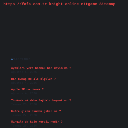
https://fofa.com.tr
knight online
nttgame
Sitemap
Sidebar
Son Yazılar
Ayakları yere basmak bir deyim mi ?
Ağustos 5, 2026
Bir kumaş ne ile ölçülür ?
Ağustos 4, 2026
Apple SE ne demek ?
Ağustos 4, 2026
Yürümek mi daha faydalı koşmak mı ?
Temmuz 29, 2026
Küfre giren dinden çıkar mı ?
Temmuz 27, 2026
Mangala’da kale kuralı nedir ?
Temmuz 25, 2026