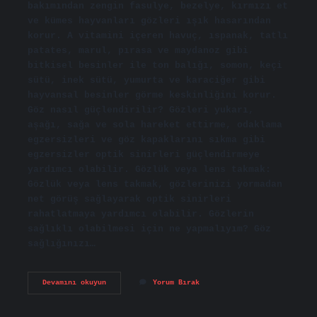
bakımından zengin fasulye, bezelye, kırmızı et
ve kümes hayvanları gözleri ışık hasarından
korur. A vitamini içeren havuç, ıspanak, tatlı
patates, marul, pırasa ve maydanoz gibi
bitkisel besinler ile ton balığı, somon, keçi
sütü, inek sütü, yumurta ve karaciğer gibi
hayvansal besinler görme keskinliğini korur.
Göz nasıl güçlendirilir? Gözleri yukarı,
aşağı, sağa ve sola hareket ettirme, odaklama
egzersizleri ve göz kapaklarını sıkma gibi
egzersizler optik sinirleri güçlendirmeye
yardımcı olabilir. Gözlük veya lens takmak:
Gözlük veya lens takmak, gözlerinizi yormadan
net görüş sağlayarak optik sinirleri
rahatlatmaya yardımcı olabilir. Gözlerin
sağlıklı olabilmesi için ne yapmalıyım? Göz
sağlığınızı…
Gözlerin
Devamını okuyun
Yorum Bırak
Iyi
Görmesi
Için