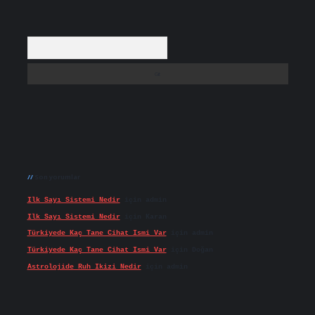
Arama
Son yorumlar
Ilk Sayı Sistemi Nedir
için
admin
Ilk Sayı Sistemi Nedir
için
Karan
Türkiyede Kaç Tane Cihat Ismi Var
için
admin
Türkiyede Kaç Tane Cihat Ismi Var
için
Doğan
Astrolojide Ruh Ikizi Nedir
için
admin