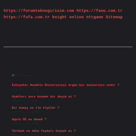
Ne
Yapılmalı
https://forumteknogirisim.com
https://fanu.com.tr
https://fofa.com.tr
knight online
nttgame
Sitemap
Sidebar
Son Yazılar
Eskişehir Anadolu Üniversitesi örgün bir üniversite midir ?
Ağustos 6, 2026
Ayakları yere basmak bir deyim mi ?
Ağustos 5, 2026
Bir kumaş ne ile ölçülür ?
Ağustos 4, 2026
Apple SE ne demek ?
Ağustos 4, 2026
Yürümek mi daha faydalı koşmak mı ?
Temmuz 29, 2026