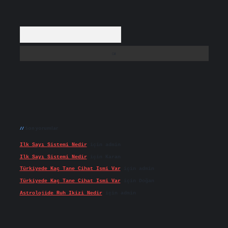
Arama
Son yorumlar
Ilk Sayı Sistemi Nedir
için
admin
Ilk Sayı Sistemi Nedir
için
Karan
Türkiyede Kaç Tane Cihat Ismi Var
için
admin
Türkiyede Kaç Tane Cihat Ismi Var
için
Doğan
Astrolojide Ruh Ikizi Nedir
için
admin