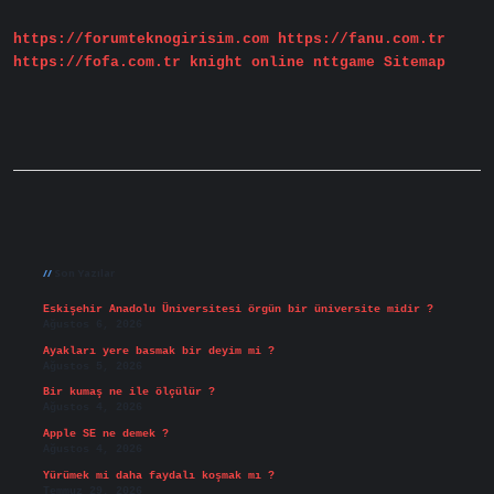
https://forumteknogirisim.com
https://fanu.com.tr
https://fofa.com.tr
knight online
nttgame
Sitemap
Sidebar
Son Yazılar
Eskişehir Anadolu Üniversitesi örgün bir üniversite midir ?
Ağustos 6, 2026
Ayakları yere basmak bir deyim mi ?
Ağustos 5, 2026
Bir kumaş ne ile ölçülür ?
Ağustos 4, 2026
Apple SE ne demek ?
Ağustos 4, 2026
Yürümek mi daha faydalı koşmak mı ?
Temmuz 29, 2026