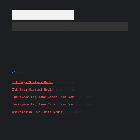
Arama
Son yorumlar
Ilk Sayı Sistemi Nedir
için
admin
Ilk Sayı Sistemi Nedir
için
Karan
Türkiyede Kaç Tane Cihat Ismi Var
için
admin
Türkiyede Kaç Tane Cihat Ismi Var
için
Doğan
Astrolojide Ruh Ikizi Nedir
için
admin