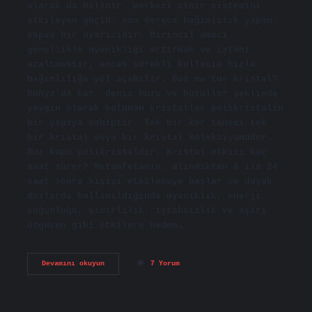
olarak da bilinir, merkezi sinir sistemini
etkileyen güçlü, son derece bağımlılık yapan,
yapay bir uyarıcıdır. Birincil amacı
genellikle uyanıklığı artırmak ve iştahı
azaltmaktır, ancak sürekli kullanım hızla
bağımlılığa yol açabilir. Buz ne tür kristal?
Dünya’da kar, deniz buzu ve buzullar şeklinde
yaygın olarak bulunan kristaller polikristalin
bir yapıya sahiptir. Tek bir kar tanesi tek
bir kristal veya bir kristal koleksiyonudur.
Buz küpü polikristaldir. Kristal etkisi kaç
saat sürer? Metamfetamin, alındıktan 8 ila 24
saat sonra kişiyi etkilemeye başlar ve düşük
dozlarda kullanıldığında uyanıklık, enerji
yoğunluğu, sinirlilik, iştahsızlık ve aşırı
özgüven gibi etkilere neden…
Buz
Devamını okuyun
7 Yorum
Kristal
Nedir