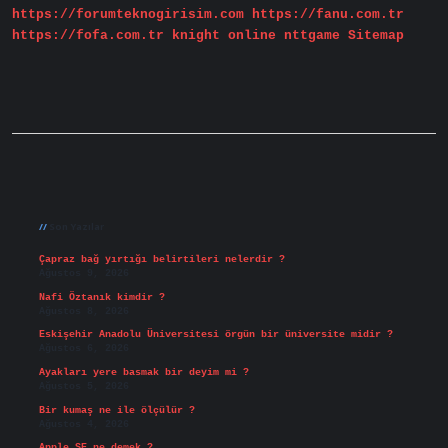
https://forumteknogirisim.com
https://fanu.com.tr
https://fofa.com.tr
knight online
nttgame
Sitemap
Sidebar
Son Yazılar
Çapraz bağ yırtığı belirtileri nelerdir ?
Ağustos 9, 2026
Nafi Öztanık kimdir ?
Ağustos 8, 2026
Eskişehir Anadolu Üniversitesi örgün bir üniversite midir ?
Ağustos 6, 2026
Ayakları yere basmak bir deyim mi ?
Ağustos 5, 2026
Bir kumaş ne ile ölçülür ?
Ağustos 4, 2026
Apple SE ne demek ?