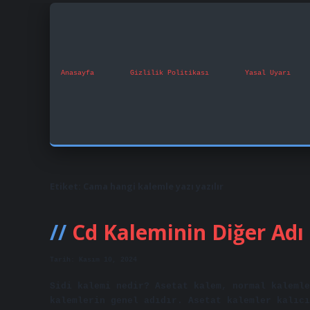
Anasayfa
Gizlilik Politikası
Yasal Uyarı
Etiket:
Cama hangi kalemle yazı yazılır
Cd Kaleminin Diğer Adı
Tarih: Kasım 10, 2024
Sidi kalemi nedir? Asetat kalem, normal kalemle
kalemlerin genel adıdır. Asetat kalemler kalıcı