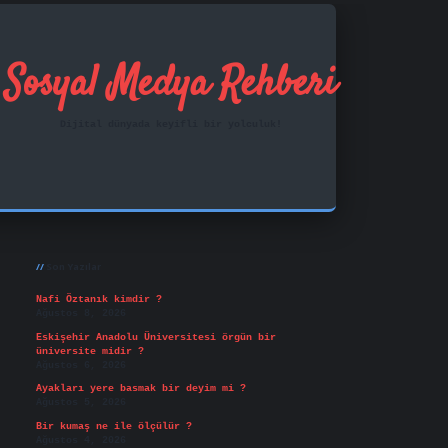
Sosyal Medya Rehberi
Dijital dünyada keyifli bir yolculuk!
Sidebar
ilbet mobil giriş
famecasino
vd casino
betexper.xy
Son Yazılar
Nafi Öztanık kimdir ?
Ağustos 8, 2026
Eskişehir Anadolu Üniversitesi örgün bir
üniversite midir ?
Ağustos 6, 2026
Ayakları yere basmak bir deyim mi ?
Ağustos 5, 2026
Bir kumaş ne ile ölçülür ?
Ağustos 4, 2026