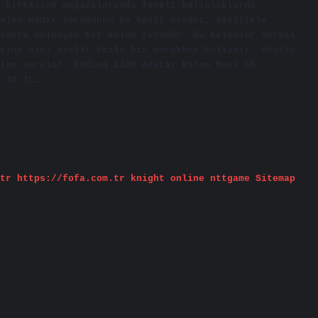
 kırtasiye mağazalarında farklı kalınlıklarda
alem nedir sorusunun en basit cevabı, özellikle
sonra solmayan bir kalem türüdür. Bu kalemler normal
rine özel asetat bazlı bir mürekkep kullanır. Asetat
lan sorular: Edding 142M Asetat Kalem Mavi %6
 39 TL…
tr
https://fofa.com.tr
knight online
nttgame
Sitemap