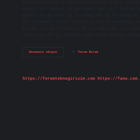
kullanımlarına ve gereksinimlerine bağlı olarak
mevcuttur. Asetat kalem nasıl bir şey? Asetat k
şeffaf yüzeylerde iz bırakabilen ve kuruduktan 
bir kalemden farklı olarak su bazlı mürekkep ye
kalemi kaç para? Asetat Kalem hakkında sık soru
indirimle 73 TL, Edding 140S Siyah Asetat Kalem
Cd
Devamını okuyun
Yorum Bırak
Kaleminin
Diğer
Adı
Nedir
https://forumteknogirisim.com
https://fanu.com.