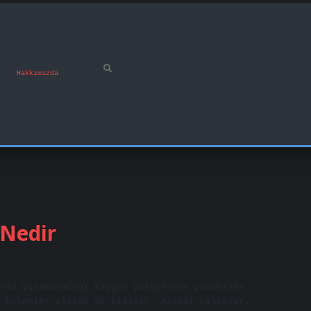
Hakkımızda
 Nedir
rin yazamayacağı kaygan yüzeylerde yazabilen
 kalemler olarak da bilinir. Asetat kalemler,