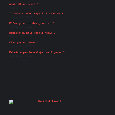
Apple SE ne demek ?
Ağustos 4, 2026
Yürümek mi daha faydalı koşmak mı ?
Temmuz 29, 2026
Küfre giren dinden çıkar mı ?
Temmuz 27, 2026
Mangala’da kale kuralı nedir ?
Temmuz 25, 2026
Klas yer ne demek ?
Temmuz 25, 2026
Kaktüste pas hastalığı nasıl geçer ?
Temmuz 23, 2026