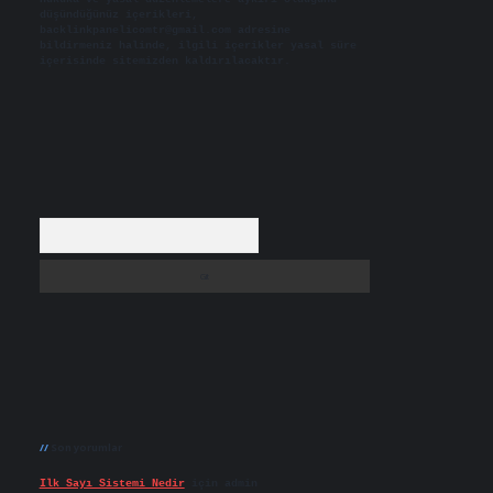
düşündüğünüz içerikleri,
backlinkpanelicomtr@gmail.com
adresine
bildirmeniz halinde, ilgili içerikler yasal süre
içerisinde sitemizden kaldırılacaktır.
Arama
Son yorumlar
Ilk Sayı Sistemi Nedir
için
admin