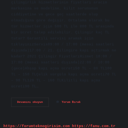
çilingirlik hizmetlerinin fiyatları aracın
markasına ve modeline, kilit sorununun
ciddiyetine ve gece geç saatlerde olup
olmadığına göre değişir. Ortalama olarak bu
tür hizmetler için 500 TL ile 800 TL arasında
bir ücret talep edilebilir. Çilingir kaç TL
tutar? Garantili servisi aramak için
tıklayınızServis09:00 / 17:00 (mesai saatleri
dışında)17:00 / 21. Çilingire kapı açtırmak ne
kadar? 2021 Çilingir FiyatlarıHizmet 10:00 /
17:00 (mesai saatleri dışında)22:00 / 10:00
(gece)Ahşap kapı açma ücreti50 TL – 80 TL100
TL – 150 TLÇelik sürgülü kapı açma ücreti70 TL
– 90 TL120 TL – 160 TLKilitli kapı açma
ücreti90 TL…
Çilingir
Devamını okuyun
Yorum Bırak
Ücreti
Ne
Kadar
2024
https://forumteknogirisim.com
https://fanu.com.tr