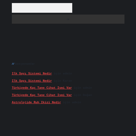
Arama
Son yorumlar
Ilk Sayı Sistemi Nedir
için
admin
Ilk Sayı Sistemi Nedir
için
Karan
Türkiyede Kaç Tane Cihat Ismi Var
için
admin
Türkiyede Kaç Tane Cihat Ismi Var
için
Doğan
Astrolojide Ruh Ikizi Nedir
için
admin