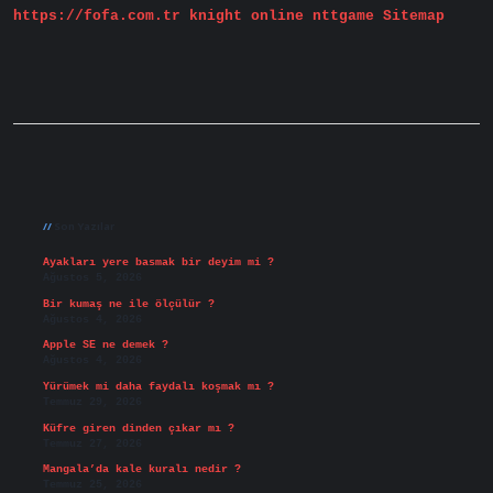
https://fofa.com.tr
knight online
nttgame
Sitemap
Sidebar
Son Yazılar
Ayakları yere basmak bir deyim mi ?
Ağustos 5, 2026
Bir kumaş ne ile ölçülür ?
Ağustos 4, 2026
Apple SE ne demek ?
Ağustos 4, 2026
Yürümek mi daha faydalı koşmak mı ?
Temmuz 29, 2026
Küfre giren dinden çıkar mı ?
Temmuz 27, 2026
Mangala’da kale kuralı nedir ?
Temmuz 25, 2026