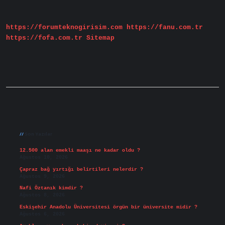
Yenilikler
Nelerdir
https://forumteknogirisim.com
https://fanu.com.tr
https://fofa.com.tr
Sitemap
Sidebar
Son Yazılar
12.500 alan emekli maaşı ne kadar oldu ?
Ağustos 10, 2026
Çapraz bağ yırtığı belirtileri nelerdir ?
Ağustos 9, 2026
Nafi Öztanık kimdir ?
Ağustos 8, 2026
Eskişehir Anadolu Üniversitesi örgün bir üniversite midir ?
Ağustos 6, 2026