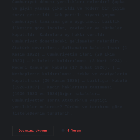
Cumhuriyet dönemi yenilikleri nelerdir? Şapka
ve giyim yasası çıkarıldı ve modern bir giyim
tarzı getirildi. Çok partili siyasi yaşam
cumhuriyet tanımına göre uygulandı. Laiklik
ilkesine göre localar, zaviyeler ve türbeler
kapatıldı. Kadınlara oy hakkı verildi.
Cumhuriyet dönemindeki gelişmeler nelerdir?
Atatürk devrimleri, Saltanatın kaldırılması (1
Kasım 1922) … Cumhuriyetin ilanı (29 Ekim
1923) … Hilafetin kaldırılması (3 Mart 1924) …
Medeni Kanun’un kabulü (17 Şubat 1926). ) …
Mezheplerin kaldırılması, tekke ve zaviyelerin
kapatılması (30 Kasım 1925) … Laikliğin kabulü
(1928-1937) … Kadın haklarının tanınması
(1930-1933 ve 1934)Diğer makaleler…
Cumhuriyetten sonra Atatürk’ün yaptığı
yenilikler nelerdir? Türüne ve tarihine göre
listeleDevrim türüTarih…
Cumhuriyet
Devamını okuyun
6 Yorum
Döneminde
Yapılan