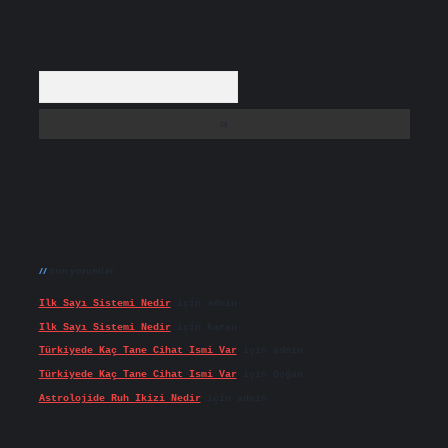
Arama
Son yorumlar
Ilk Sayı Sistemi Nedir
için
admin
Ilk Sayı Sistemi Nedir
için
Karan
Türkiyede Kaç Tane Cihat Ismi Var
için
admin
Türkiyede Kaç Tane Cihat Ismi Var
için
Doğan
Astrolojide Ruh Ikizi Nedir
için
admin