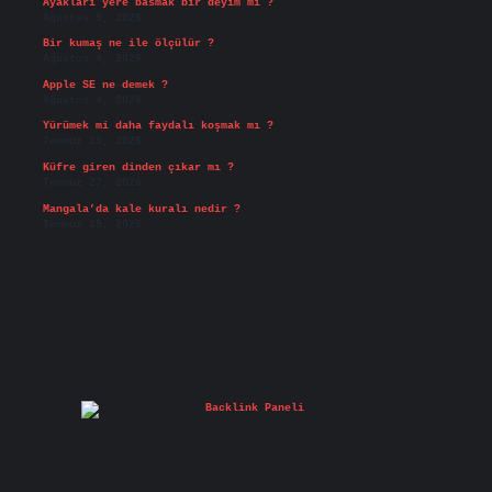
Ayakları yere basmak bir deyim mi ?
Ağustos 5, 2026
Bir kumaş ne ile ölçülür ?
Ağustos 4, 2026
Apple SE ne demek ?
Ağustos 4, 2026
Yürümek mi daha faydalı koşmak mı ?
Temmuz 29, 2026
Küfre giren dinden çıkar mı ?
Temmuz 27, 2026
Mangala’da kale kuralı nedir ?
Temmuz 25, 2026