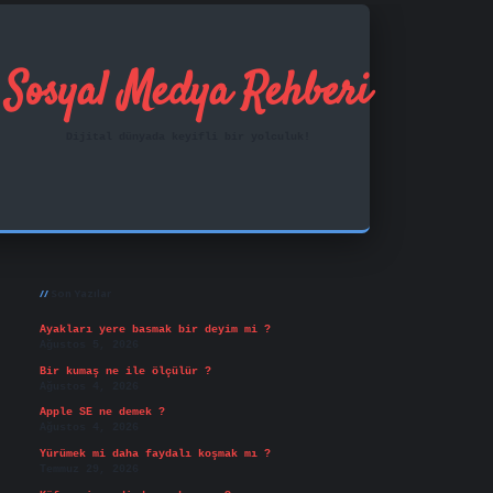
Sosyal Medya Rehberi
Dijital dünyada keyifli bir yolculuk!
Sidebar
ilbet mobil giriş
famecasino
vd casino
betexper.xy
Son Yazılar
Ayakları yere basmak bir deyim mi ?
Ağustos 5, 2026
Bir kumaş ne ile ölçülür ?
Ağustos 4, 2026
Apple SE ne demek ?
Ağustos 4, 2026
Yürümek mi daha faydalı koşmak mı ?
Temmuz 29, 2026