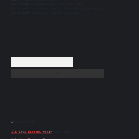
backlinkpanelicomtr@gmail.com
adresine
bildirmeniz halinde, ilgili içerikler yasal süre
içerisinde sitemizden kaldırılacaktır.
Arama
Son yorumlar
Ilk Sayı Sistemi Nedir
için
admin