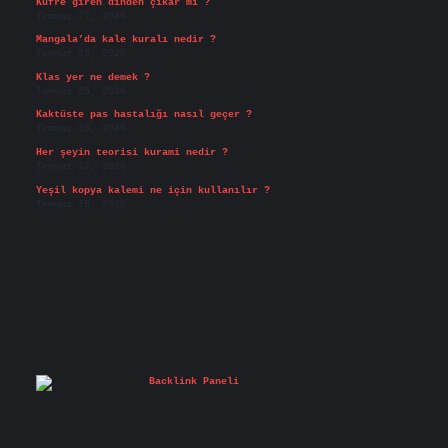
Küfre giren dinden çıkar mı ?
Temmuz 27, 2026
Mangala’da kale kuralı nedir ?
Temmuz 25, 2026
Klas yer ne demek ?
Temmuz 25, 2026
Kaktüste pas hastalığı nasıl geçer ?
Temmuz 23, 2026
Her şeyin teorisi kurami nedir ?
Temmuz 17, 2026
Yeşil kopya kalemi ne için kullanılır ?
Temmuz 15, 2026