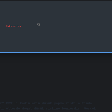
Hakkımızda
r? CVS’li kadınların düşük yapma riski altında
li ellerde doğal düşük riskine benzerdir. Gerçek