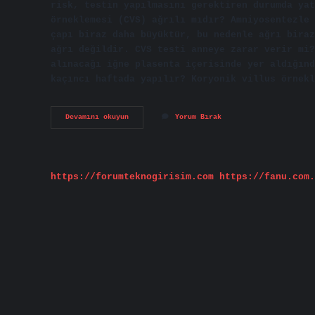
risk, testin yapılmasını gerektiren durumda yat
örneklemesi (CVS) ağrılı mıdır? Amniyosentezle 
çapı biraz daha büyüktür, bu nedenle ağrı biraz
ağrı değildir. CVS testi anneye zarar verir mi?
alınacağı iğne plasenta içerisinde yer aldığınd
kaçıncı haftada yapılır? Koryonik villus örnekl
Cvs
Devamını okuyun
Yorum Bırak
Riskli
Mi
https://forumteknogirisim.com
https://fanu.com.