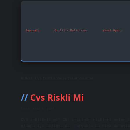
Anasayfa
Gizlilik Politikası
Yasal Uyarı
Etiket:
CVS testi anneye zarar verir mi
Cvs Riskli Mi
Tarih: Ekim 5, 2024
CVS tehlikeli mi? CVS testinin riskleri nelerdi
olduğu iyi bilinse de, gerçekte bu risk deneyim