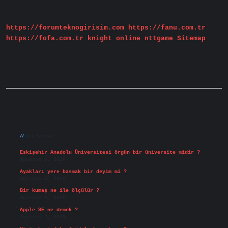
Ne
Işe
Yarar
https://forumteknogirisim.com
https://fanu.com.tr
https://fofa.com.tr
knight online
nttgame
Sitemap
Sidebar
Son Yazılar
Eskişehir Anadolu Üniversitesi örgün bir üniversite midir ?
Ağustos 6, 2026
Ayakları yere basmak bir deyim mi ?
Ağustos 5, 2026
Bir kumaş ne ile ölçülür ?
Ağustos 4, 2026
Apple SE ne demek ?
Ağustos 4, 2026