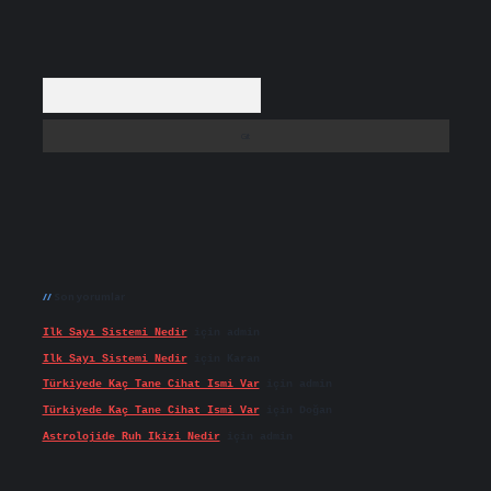
Arama
Son yorumlar
Ilk Sayı Sistemi Nedir
için
admin
Ilk Sayı Sistemi Nedir
için
Karan
Türkiyede Kaç Tane Cihat Ismi Var
için
admin
Türkiyede Kaç Tane Cihat Ismi Var
için
Doğan
Astrolojide Ruh Ikizi Nedir
için
admin