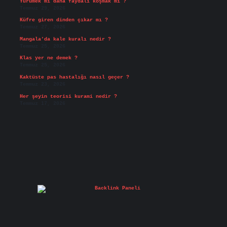
Yürümek mi daha faydalı koşmak mı ?
Temmuz 29, 2026
Küfre giren dinden çıkar mı ?
Temmuz 27, 2026
Mangala’da kale kuralı nedir ?
Temmuz 25, 2026
Klas yer ne demek ?
Temmuz 25, 2026
Kaktüste pas hastalığı nasıl geçer ?
Temmuz 23, 2026
Her şeyin teorisi kurami nedir ?
Temmuz 17, 2026