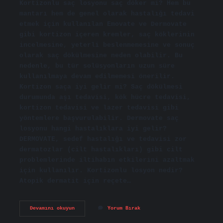
Kortizonlu saç losyonu saç döker mi? Hem bu
mantarı hem de genel olarak hastalığı tedavi
etmek için kullanılan Emovate ve Dermovate
gibi kortizon içeren kremler, saç köklerinin
incelmesine, yeterli beslenmemesine ve sonuç
olarak saç dökülmesine neden olabilir. Bu
nedenle, bu tür solüsyonların uzun süre
kullanılmaya devam edilmemesi önerilir.
Kortizon saça iyi gelir mi? Saç dökülmesi
durumunda aşı tedavisi, kök hücre tedavisi,
kortizon tedavisi ve lazer tedavisi gibi
yöntemlere başvurulabilir. Dermovate saç
losyonu hangi hastalıklara iyi gelir?
DERMOVATE, sedef hastalığı ve tedavisi zor
dermatozlar (cilt hastalıkları) gibi cilt
problemlerinde iltihabın etkilerini azaltmak
için kullanılır. Kortizonlu losyon nedir?
Atopik dermatit için reçete…
Kortizonlu
Devamını okuyun
Yorum Bırak
Saç
Losyonu