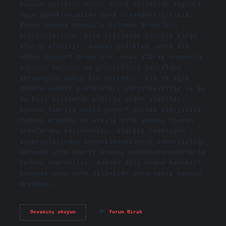
Ananas yedikten hemen sonra dilinizde kaşıntı
veya dudaklarınızda yara hissedebilirsiniz.
Bunun nedeni ananasta bulunan bromelain
proteinleridir. Bazı kişilerde ananasa karşı
alerji olabilir. Ananas yedikten sonra dil
neden uyuşur? Bromelain, esas olarak ananasın
sapında bulunan ve proteinleri parçalama
yeteneğine sahip bir enzimdir. Dil ve ağız
dokularındaki proteinleri parçalayabilir ve bu
da bazı kişilerde tahrişe neden olabilir.
Ananas tahrişi nasıl geçer? Ananas alerjisini
tedavi etmenin en etkili yolu ananas içeren
ürünlerden kaçınmaktır. Alerjik reaksiyon
semptomlarından kaynaklanabilecek rahatsızlığı
önlemek için alerji uzmanı antihistaminiklerle
tedavi önerebilir. Ananas dili neden kanatır?
Ananası uzun süre dilinizde tutarsanız kanama
meydana…
Ananas
Devamını okuyun
Yorum Bırak
Neden
Dili