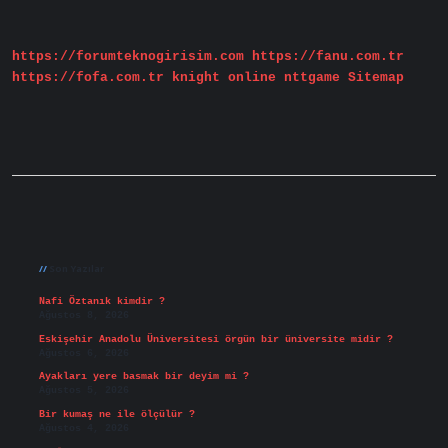
Tahriş
Eder
https://forumteknogirisim.com
https://fanu.com.tr
https://fofa.com.tr
knight online
nttgame
Sitemap
Sidebar
Son Yazılar
Nafi Öztanık kimdir ?
Ağustos 8, 2026
Eskişehir Anadolu Üniversitesi örgün bir üniversite midir ?
Ağustos 6, 2026
Ayakları yere basmak bir deyim mi ?
Ağustos 5, 2026
Bir kumaş ne ile ölçülür ?
Ağustos 4, 2026