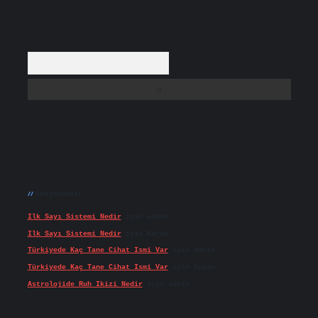
Arama
Son yorumlar
Ilk Sayı Sistemi Nedir
için
admin
Ilk Sayı Sistemi Nedir
için
Karan
Türkiyede Kaç Tane Cihat Ismi Var
için
admin
Türkiyede Kaç Tane Cihat Ismi Var
için
Doğan
Astrolojide Ruh Ikizi Nedir
için
admin