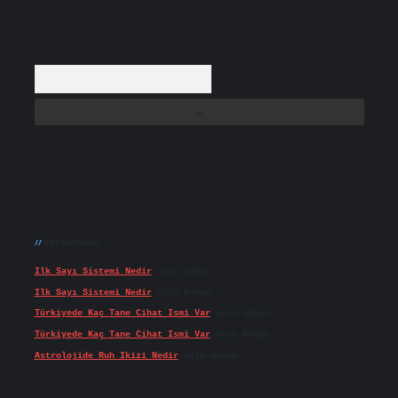
Arama
Son yorumlar
Ilk Sayı Sistemi Nedir
için
admin
Ilk Sayı Sistemi Nedir
için
Karan
Türkiyede Kaç Tane Cihat Ismi Var
için
admin
Türkiyede Kaç Tane Cihat Ismi Var
için
Doğan
Astrolojide Ruh Ikizi Nedir
için
admin