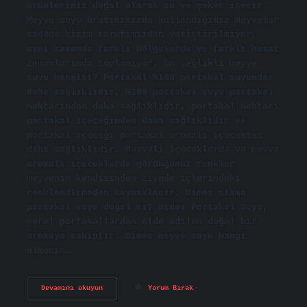
ürünlerimiz doğal olarak su ve şeker içerir.
Meyve suyu üretimimizde kullandığımız meyveler
sadece bizim tarafımızdan yetiştirilmiyor,
aynı zamanda farklı bölgelerde ve farklı hasat
zamanlarında toplanıyor. En sağlıklı meyve
suyu hangisi? Portakal %100 portakal suyundan
daha sağlıklıdır, %100 portakal suyu portakal
nektarından daha sağlıklıdır, portakal nektarı
portakal içeceğinden daha sağlıklıdır ve
portakal içeceği portakal aromalı içecekten
daha sağlıklıdır. Meyveli içeceklerde ve meyve
aromalı içeceklerde gördüğünüz renkler
meyvenin kendisinden ziyade içlerindeki
renklendirmeden kaynaklanır. Dimes sıkma
portakal suyu doğal mı? Dimes Portakal Suyu,
yerel portakallardan elde edilen doğal bir
aromaya sahiptir. Dimes meyve suyu hangi
ülkenin…
Di̇Mes
Devamını okuyun
Yorum Bırak
Meyve
Suyu