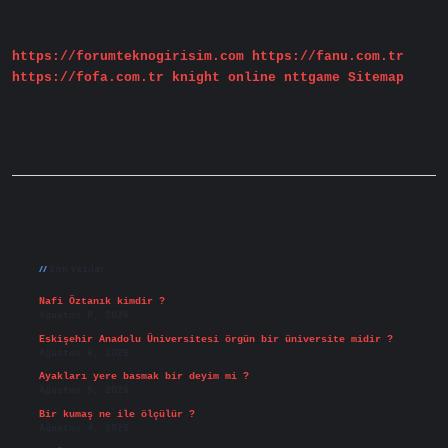
Doğal
Mı
https://forumteknogirisim.com
https://fanu.com.tr
https://fofa.com.tr
knight online
nttgame
Sitemap
Sidebar
Son Yazılar
Nafi Öztanık kimdir ?
Ağustos 8, 2026
Eskişehir Anadolu Üniversitesi örgün bir üniversite midir ?
Ağustos 6, 2026
Ayakları yere basmak bir deyim mi ?
Ağustos 5, 2026
Bir kumaş ne ile ölçülür ?
Ağustos 4, 2026