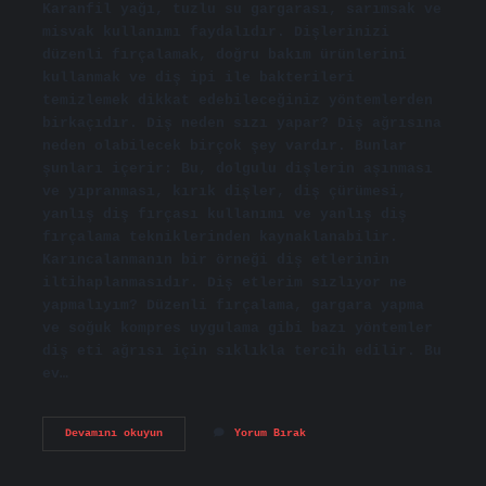
Karanfil yağı, tuzlu su gargarası, sarımsak ve
misvak kullanımı faydalıdır. Dişlerinizi
düzenli fırçalamak, doğru bakım ürünlerini
kullanmak ve diş ipi ile bakterileri
temizlemek dikkat edebileceğiniz yöntemlerden
birkaçıdır. Diş neden sızı yapar? Diş ağrısına
neden olabilecek birçok şey vardır. Bunlar
şunları içerir: Bu, dolgulu dişlerin aşınması
ve yıpranması, kırık dişler, diş çürümesi,
yanlış diş fırçası kullanımı ve yanlış diş
fırçalama tekniklerinden kaynaklanabilir.
Karıncalanmanın bir örneği diş etlerinin
iltihaplanmasıdır. Diş etlerim sızlıyor ne
yapmalıyım? Düzenli fırçalama, gargara yapma
ve soğuk kompres uygulama gibi bazı yöntemler
diş eti ağrısı için sıklıkla tercih edilir. Bu
ev…
Dişim
Devamını okuyun
Yorum Bırak
Sızlıyor
Nasıl
Geçer