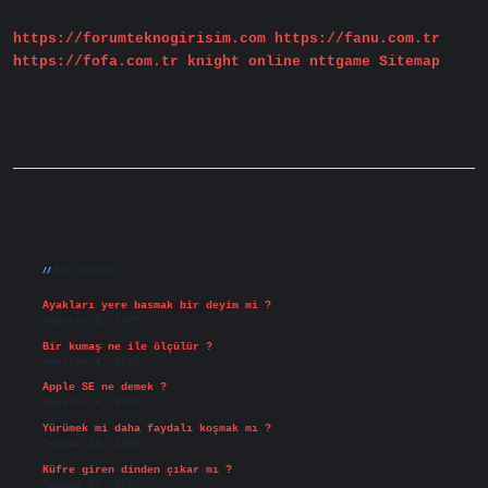
https://forumteknogirisim.com
https://fanu.com.tr
https://fofa.com.tr
knight online
nttgame
Sitemap
Sidebar
Son Yazılar
Ayakları yere basmak bir deyim mi ?
Ağustos 5, 2026
Bir kumaş ne ile ölçülür ?
Ağustos 4, 2026
Apple SE ne demek ?
Ağustos 4, 2026
Yürümek mi daha faydalı koşmak mı ?
Temmuz 29, 2026
Küfre giren dinden çıkar mı ?
Temmuz 27, 2026