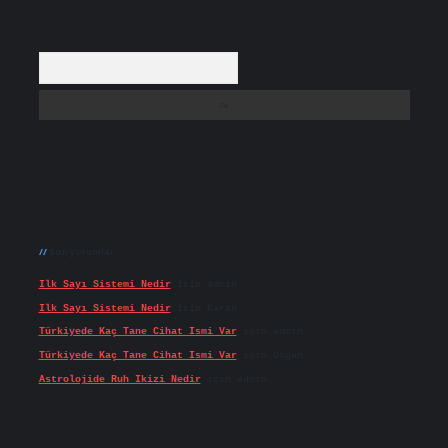
Arama
Son yorumlar
Ilk Sayı Sistemi Nedir
için
admin
Ilk Sayı Sistemi Nedir
için
Karan
Türkiyede Kaç Tane Cihat Ismi Var
için
admin
Türkiyede Kaç Tane Cihat Ismi Var
için
Doğan
Astrolojide Ruh Ikizi Nedir
için
admin