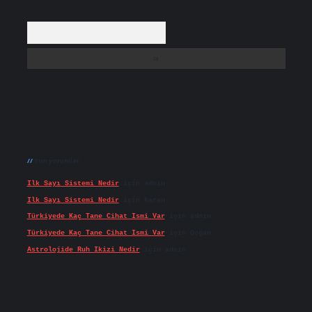
Arama
Son yorumlar
Ilk Sayı Sistemi Nedir
için
admin
Ilk Sayı Sistemi Nedir
için
Karan
Türkiyede Kaç Tane Cihat Ismi Var
için
admin
Türkiyede Kaç Tane Cihat Ismi Var
için
Doğan
Astrolojide Ruh Ikizi Nedir
için
admin