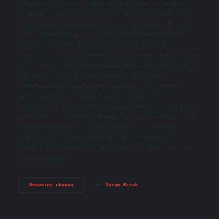
yukarıda-: açık. Superior Latince ne demek?
Standart terimler “ön” ve “arka” ön (ön) ve
arka (arka) pozisyona atıfta bulunur. Üst ve
alt sırasıyla üst ve alt taraflara atıfta
bulunur. Yanak Latince ne demek? Yanak
(Latince: bucca, Osmanlıca: ruhsar) Kulak, göz
altı, burun ve çene kemiği arasında kalan etli
kısımdır. Hasta pozisyonları nelerdir?
Anestezideki hasta pozisyonları: Sırtüstü
pozisyon: Bu, indüksiyon için en sık
kullanılan ve standart pozisyondur. … Yüzüstü
pozisyon: … Lateral dekubitus pozisyonu: … Baş
aşağı pozisyon (Trendelenburg): … Oturma
pozisyonu: 1 Mart 2024 Brady ne demek?
İngilizce-Türkçe “slow” öneki. Dorsal yüz ne
demek? Vücut…
Latince
Devamını okuyun
Yorum Bırak
Yüz
Üstü
Ne
Demek