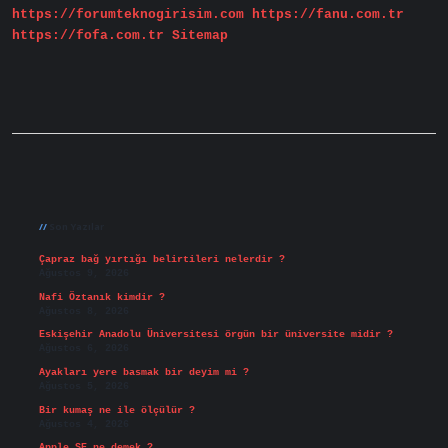
https://forumteknogirisim.com
https://fanu.com.tr
https://fofa.com.tr
Sitemap
Sidebar
Son Yazılar
Çapraz bağ yırtığı belirtileri nelerdir ?
Ağustos 9, 2026
Nafi Öztanık kimdir ?
Ağustos 8, 2026
Eskişehir Anadolu Üniversitesi örgün bir üniversite midir ?
Ağustos 6, 2026
Ayakları yere basmak bir deyim mi ?
Ağustos 5, 2026
Bir kumaş ne ile ölçülür ?
Ağustos 4, 2026
Apple SE ne demek ?