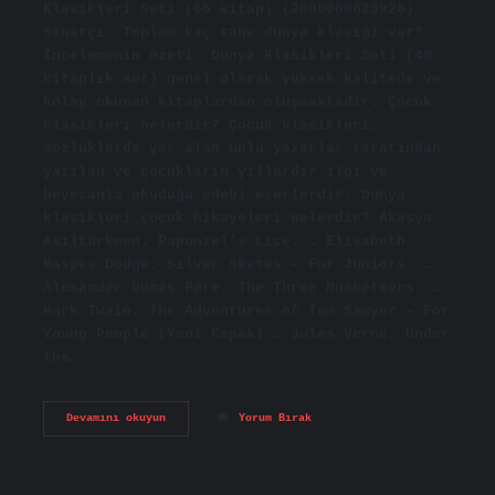
Klasikleri Seti (65 kitap) (2000000025926)
Sanatçı. Toplam kaç tane dünya klasiği var?
İncelemenin özeti. Dünya Klasikleri Seti (40
kitaplık set) genel olarak yüksek kalitede ve
kolay okunan kitaplardan oluşmaktadır. Çocuk
klasikleri nelerdir? Çocuk klasikleri,
sözlüklerde yer alan ünlü yazarlar tarafından
yazılan ve çocukların yıllardır ilgi ve
heyecanla okuduğu edebi eserlerdir. Dünya
klasikleri çocuk hikayeleri nelerdir? Akasya
Asıltürkmen. Rapunzel’s Lice. … Elisabeth
Maspes Dodge. Silver Skates – For Juniors. …
Alexander Dumas-Pere. The Three Musketeers. …
Mark Twain. The Adventures of Tom Sawyer – For
Young People (Yeni Kapak) … Jules Verne. Under
the…
Dünya
Devamını okuyun
Yorum Bırak
Çocuk
Klasikleri
Kaç
Tane