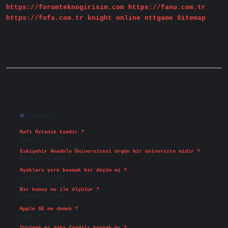
https://forumteknogirisim.com
https://fanu.com.tr
https://fofa.com.tr
knight online
nttgame
Sitemap
Sidebar
Son Yazılar
Nafi Öztanık kimdir ?
Ağustos 8, 2026
Eskişehir Anadolu Üniversitesi örgün bir üniversite midir ?
Ağustos 6, 2026
Ayakları yere basmak bir deyim mi ?
Ağustos 5, 2026
Bir kumaş ne ile ölçülür ?
Ağustos 4, 2026
Apple SE ne demek ?
Ağustos 4, 2026
Yürümek mi daha faydalı koşmak mı ?