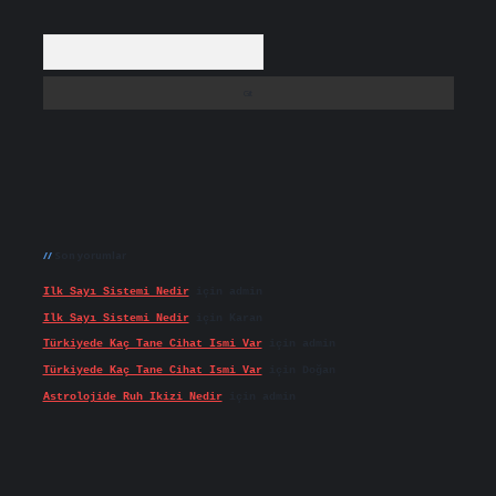
Arama
Son yorumlar
Ilk Sayı Sistemi Nedir
için
admin
Ilk Sayı Sistemi Nedir
için
Karan
Türkiyede Kaç Tane Cihat Ismi Var
için
admin
Türkiyede Kaç Tane Cihat Ismi Var
için
Doğan
Astrolojide Ruh Ikizi Nedir
için
admin