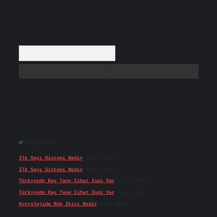
Arama
Son yorumlar
Ilk Sayı Sistemi Nedir
için
admin
Ilk Sayı Sistemi Nedir
için
Karan
Türkiyede Kaç Tane Cihat Ismi Var
için
admin
Türkiyede Kaç Tane Cihat Ismi Var
için
Doğan
Astrolojide Ruh Ikizi Nedir
için
admin