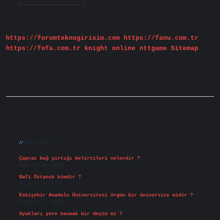
Ihale
Girişi
Nasıl
Yapılır
https://forumteknogirisim.com
https://fanu.com.tr
https://fofa.com.tr
knight online
nttgame
Sitemap
Sidebar
Son Yazılar
Çapraz bağ yırtığı belirtileri nelerdir ?
Ağustos 9, 2026
Nafi Öztanık kimdir ?
Ağustos 8, 2026
Eskişehir Anadolu Üniversitesi örgün bir üniversite midir ?
Ağustos 6, 2026
Ayakları yere basmak bir deyim mi ?