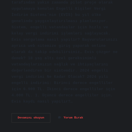
tarafından yakın zamanda pilot proje olarak
uygulamaya konulan Engelli Kişiler Vergi
İndirim Sistemi’nin (EVİS) bu yıl ülke
genelinde yaygınlaştırılması planlanıyor.
Sistem, engelli vatandaşlar için hızlı ve
kolay vergi indirimi işlemleri sağlayacak.
Evis sorgulama nasıl yapılır? Başvurularınızı
ayrıca web sitemize giriş yaparak online
olarak da takip edebilirsiniz… Evis çözger ne
demek? 18 yaş altı özel gereksinimli
vatandaşlarımızın sağlık ve ihtiyaçlarını
değerlendiren bir sistemdir. 2024 engelli
vergi indirimi Ne Kadar Olacak? 2024 yılı
engelli indirimi: Birinci derece engelliler
için 6.900 TL. İkinci derece engelliler için
4.000 TL. 1. Üçüncü derece engelliler için.
Evis kaydı nasıl yapılır?…
Evis
Devamını okuyun
Yorum Bırak
Ne
Anlama
Gelir