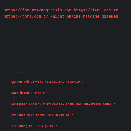
https://forumteknogirisim.com
https://fanu.com.tr
https://fofa.com.tr
knight online
nttgame
Sitemap
Sidebar
Son Yazılar
Çapraz bağ yırtığı belirtileri nelerdir ?
Ağustos 9, 2026
Nafi Öztanık kimdir ?
Ağustos 8, 2026
Eskişehir Anadolu Üniversitesi örgün bir üniversite midir ?
Ağustos 6, 2026
Ayakları yere basmak bir deyim mi ?
Ağustos 5, 2026
Bir kumaş ne ile ölçülür ?
Ağustos 4, 2026