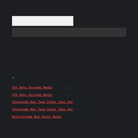
Arama
Son yorumlar
Ilk Sayı Sistemi Nedir
için
admin
Ilk Sayı Sistemi Nedir
için
Karan
Türkiyede Kaç Tane Cihat Ismi Var
için
admin
Türkiyede Kaç Tane Cihat Ismi Var
için
Doğan
Astrolojide Ruh Ikizi Nedir
için
admin