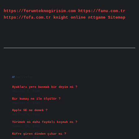
Organı
Ne
https://forumteknogirisim.com
https://fanu.com.tr
Demek
https://fofa.com.tr
knight online
nttgame
Sitemap
Sidebar
Son Yazılar
Ayakları yere basmak bir deyim mi ?
Ağustos 5, 2026
Bir kumaş ne ile ölçülür ?
Ağustos 4, 2026
Apple SE ne demek ?
Ağustos 4, 2026
Yürümek mi daha faydalı koşmak mı ?
Temmuz 29, 2026
Küfre giren dinden çıkar mı ?
Temmuz 27, 2026