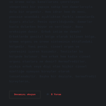
ve üreme salgı kanallarını çevreleyen
süngerimsi bir yapıya sahip kan damarlarıyla
dolu bir organdır. Hem idrar hem de meni,
penisin ucundaki açıklıktan farklı zamanlarda
dışarı atılır. Penis uyarıldığında, damarlar
kanla dolarken büyür ve sertleşir. Buna
ereksiyon denir. Erkek intim ne demek?
Erkeklerde genital bölge olarak bilinen bölge,
üreme organı ve üreme sisteminin etrafındaki
bölgedir. Yani penis, cinsel organ ve
çevresini içeren kısımdır. Testisler bu
bölgede bulunur. Hem erkek hem kadın cinsel
organı olanlara ne denir? Hermafroditler,
açıkça erkek veya dişi olan hiçbir cinsel
özelliğe uymayan bireyler olarak
tanımlanabilir. Başka bir deyişle, hermafrodit
bireylerin…
Tıp
Devamını okuyun
8 Yorum
Dilinde
Erkek
Cinsel