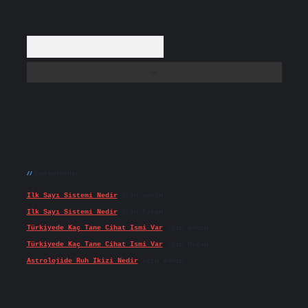
Arama
Son yorumlar
Ilk Sayı Sistemi Nedir
için
admin
Ilk Sayı Sistemi Nedir
için
Karan
Türkiyede Kaç Tane Cihat Ismi Var
için
admin
Türkiyede Kaç Tane Cihat Ismi Var
için
Doğan
Astrolojide Ruh Ikizi Nedir
için
admin