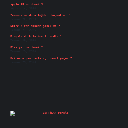
Apple SE ne demek ?
Ağustos 4, 2026
Yürümek mi daha faydalı koşmak mı ?
Temmuz 29, 2026
Küfre giren dinden çıkar mı ?
Temmuz 27, 2026
Mangala’da kale kuralı nedir ?
Temmuz 25, 2026
Klas yer ne demek ?
Temmuz 25, 2026
Kaktüste pas hastalığı nasıl geçer ?
Temmuz 23, 2026