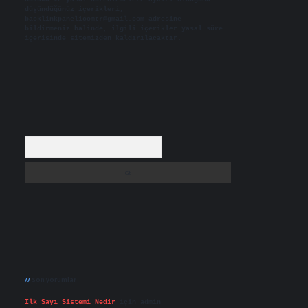
düşündüğünüz içerikleri,
backlinkpanelicomtr@gmail.com
adresine
bildirmeniz halinde, ilgili içerikler yasal süre
içerisinde sitemizden kaldırılacaktır.
Arama
Son yorumlar
Ilk Sayı Sistemi Nedir
için
admin