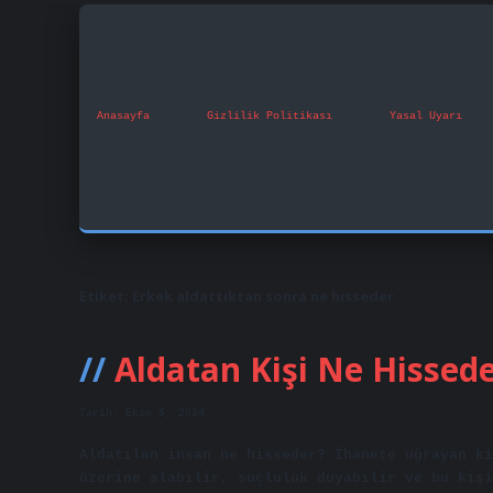
Anasayfa
Gizlilik Politikası
Yasal Uyarı
Etiket:
Erkek aldattıktan sonra ne hisseder
Aldatan Kişi Ne Hissed
Tarih: Ekim 5, 2024
Aldatılan insan ne hisseder? İhanete uğrayan ki
üzerine alabilir, suçluluk duyabilir ve bu kişi