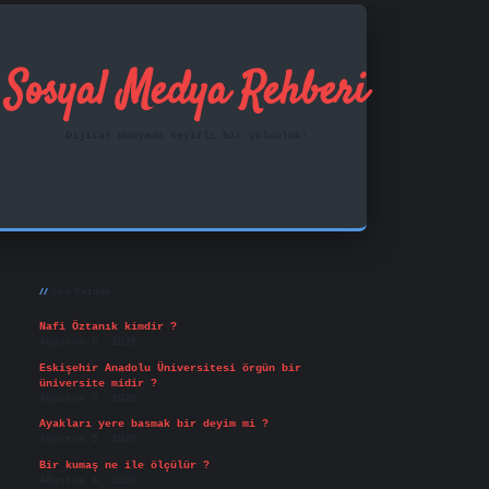
Sosyal Medya Rehberi
Dijital dünyada keyifli bir yolculuk!
Sidebar
ilbet mobil giriş
famecasino
vd casino
betexper.xy
Son Yazılar
Nafi Öztanık kimdir ?
Ağustos 8, 2026
Eskişehir Anadolu Üniversitesi örgün bir
üniversite midir ?
Ağustos 6, 2026
Ayakları yere basmak bir deyim mi ?
Ağustos 5, 2026
Bir kumaş ne ile ölçülür ?
Ağustos 4, 2026