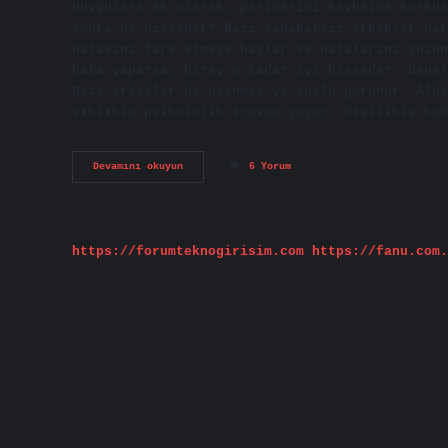
duygulara ek olarak, partnerini kaybetme korkus
sonra ne hisseder? Bazı sadakatsiz erkekler par
hatasını fark etmeye başlar ve hatalarını yüzün
hata yaparsa, birey o kadar iyi hisseder. Genel
Bazı erkekler de utanmış ve suçlu görünür. Alda
sıklıkla psikolojik travma yaşar. Özellikle kad
Aldatan
Devamını okuyun
6 Yorum
Kişi
Ne
Hisseder
https://forumteknogirisim.com
https://fanu.com.