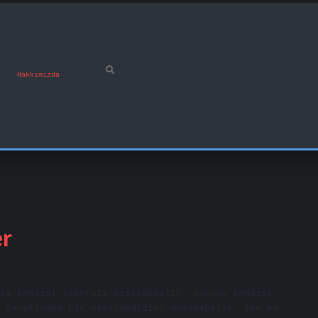
Hakkımızda
er
şi kendini yetersiz hissedebilir, sorunu kendisi
 tarafından hiç sevilmediğini düşünebilir. Tüm bu