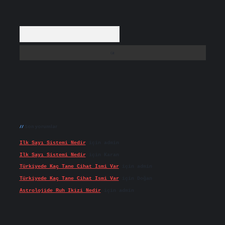
Arama
Son yorumlar
Ilk Sayı Sistemi Nedir
için
admin
Ilk Sayı Sistemi Nedir
için
Karan
Türkiyede Kaç Tane Cihat Ismi Var
için
admin
Türkiyede Kaç Tane Cihat Ismi Var
için
Doğan
Astrolojide Ruh Ikizi Nedir
için
admin