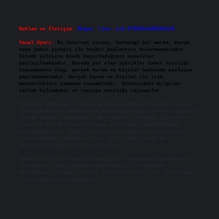
Reklam ve İletişim:
Skype: live:.cid.575569c608265c69
Yasal Uyarı:
Bu internet sitesi, herhangi bir marka, kurum
veya şahıs şirketi ile hiçbir bağlantısı bulunmamaktadır.
Sitede yalnızca kendi hazırladığımız makaleler
paylaşılmaktadır. Burada yer alan içerikler haber niteliği
taşımamakta olup, gerçek kurum ve kişiler hakkında paylaşım
yapılmamaktadır. Gerçek kurum ve kişiler ile isim
benzerlikleri tamamen tesadüfidir. Sitemizdeki bilgiler
taslak halindedir ve tavsiye niteliği taşımazlar.
Sitemiz, 5651 Sayılı Kanun gereğince Bilgi Teknolojileri ve
İletişim Kurumu (BTK) tarafından onaylanmış bir Yer Sağlayıcı
olarak hizmet vermektedir. Bu nedenle, sitedeki içerikleri
proaktif olarak denetleme veya araştırma yükümlülüğümüz
bulunmamaktadır. Ancak, üyelerimiz yazdıkları içeriklerin
sorumluluğunu taşımakta olup, siteye üye olarak bu
sorumluluğu kabul etmiş sayılırlar.
Hukuka ve yasal düzenlemelere aykırı olduğunu düşündüğünüz
içerikleri,
backlinkpanelicomtr@gmail.com
adresine
bildirmeniz halinde, ilgili içerikler yasal süre içerisinde
sitemizden kaldırılacaktır.