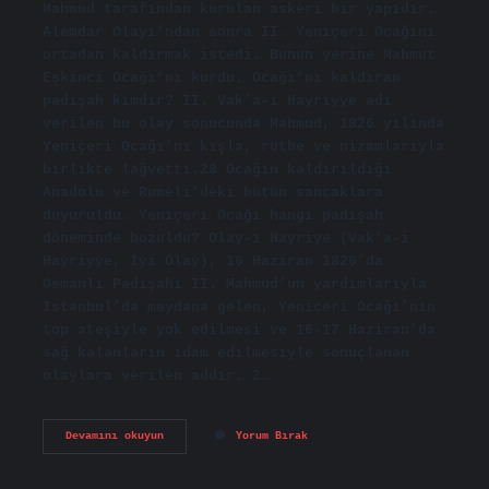
Mahmud tarafından kurulan askeri bir yapıdır.
Alemdar Olayı’ndan sonra II. Yeniçeri Ocağını
ortadan kaldırmak istedi. Bunun yerine Mahmut
Eşkinci Ocağı’nı kurdu. Ocağı’nı kaldıran
padişah kimdir? II. Vak’a-ı Hayriyye adı
verilen bu olay sonucunda Mahmud, 1826 yılında
Yeniçeri Ocağı’nı kışla, rütbe ve nizamlarıyla
birlikte lağvetti.28 Ocağın kaldırıldığı
Anadolu ve Rumeli’deki bütün sancaklara
duyuruldu. Yeniçeri Ocağı hangi padişah
döneminde bozuldu? Olay-ı Hayriye (Vak’a-i
Hayriyye, İyi Olay), 16 Haziran 1826’da
Osmanlı Padişahı II. Mahmud’un yardımlarıyla
İstanbul’da meydana gelen, Yeniçeri Ocağı’nın
top ateşiyle yok edilmesi ve 16-17 Haziran’da
sağ kalanların idam edilmesiyle sonuçlanan
olaylara verilen addır. 2…
Eskinci
Devamını okuyun
Yorum Bırak
Ocağı
Hangi
Padişah