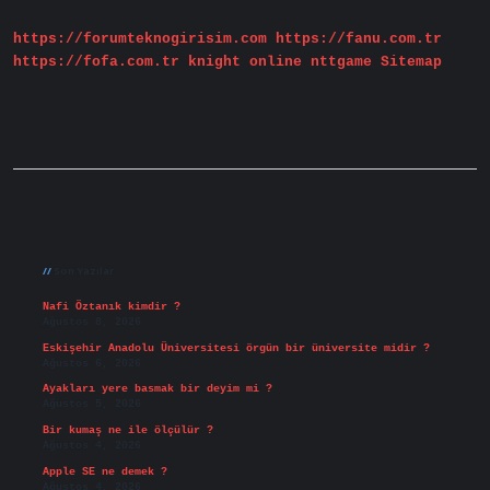
https://forumteknogirisim.com
https://fanu.com.tr
https://fofa.com.tr
knight online
nttgame
Sitemap
Sidebar
Son Yazılar
Nafi Öztanık kimdir ?
Ağustos 8, 2026
Eskişehir Anadolu Üniversitesi örgün bir üniversite midir ?
Ağustos 6, 2026
Ayakları yere basmak bir deyim mi ?
Ağustos 5, 2026
Bir kumaş ne ile ölçülür ?
Ağustos 4, 2026
Apple SE ne demek ?
Ağustos 4, 2026