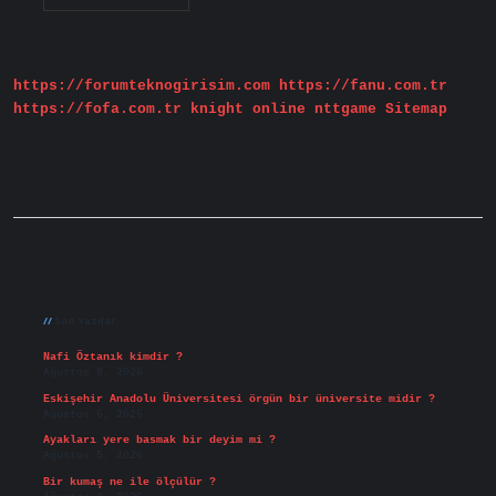
Yerine
Ne
Kullanılabilir
https://forumteknogirisim.com
https://fanu.com.tr
https://fofa.com.tr
knight online
nttgame
Sitemap
Sidebar
Son Yazılar
Nafi Öztanık kimdir ?
Ağustos 8, 2026
Eskişehir Anadolu Üniversitesi örgün bir üniversite midir ?
Ağustos 6, 2026
Ayakları yere basmak bir deyim mi ?
Ağustos 5, 2026
Bir kumaş ne ile ölçülür ?